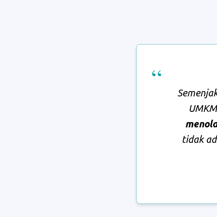
Semenjak
UMKM,
menola
tidak a