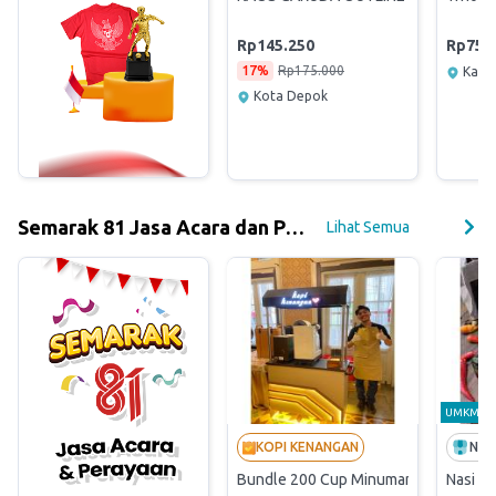
Rp145.250
Rp750
17%
Rp175.000
Kab.
Kota Depok
Semarak 81 Jasa Acara dan Perayaan
Lihat Semua
UMKM
KOPI KENANGAN
NAR
Bundle 200 Cup Minuman (FREE COF
Nasi B