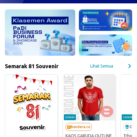
Semarak 81 Souvenir
Lihat Semua
UMKM
UMKM
Bendera.co
Cv. 
KAOS GARUDA OUTLINE
Trhoph