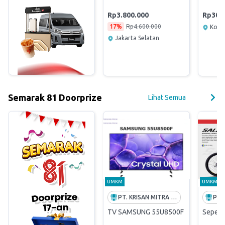
Rp3.800.000
Rp30.
17%
Rp4.600.000
Kota
Jakarta Selatan
Semarak 81 Doorprize
Lihat Semua
UMKM
UMKM
PT. KRISAN MITRA GLOBAL
TV SAMSUNG 55U8500F LED 55 INCH
Sepeda