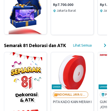
Rp7.700.000
Rp1.63
Jakarta Barat
Jakar
Semarak 81 Dekorasi dan ATK
Lihat Semua
UMKM
UMKM
INDOMALL JAYA UTAMA - LANGGANAN BUMN
PITA KADO KAIN MERAH PUTIH 1IN (Ori
GUNTI
JOYKO