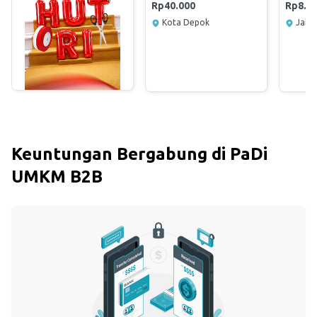
Rp40.000
Rp8.5
Kota Depok
Jakar
Keuntungan Bergabung di PaDi
UMKM B2B