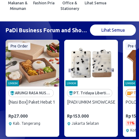
Makanan &
Fashion Pria
Office &
Lihat Semua
Minuman
Stationery
PaDi Business Forum and Showcase 2026
Lihat Semua
Pre Order
Pre O
UMKM
UMKM
UMKM
ARUNGI RASA NUSANTARA
PT. Tridaya Liberti Jaya
[Nasi Box] Paket Hebat 1
[PADI UMKM SHOWCASE] LS Plastic Ca
POLO 
Rp27.000
Rp153.000
Rp158
11%
Kab. Tangerang
Jakarta Selatan
Kota