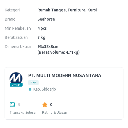
Kategori
Rumah Tangga, Furniture, Kursi
Brand
Seahorse
Min Pembelian
4
pcs
Berat Satuan
7
kg
Dimensi Ukuran
93
x
38
x
8
cm
(Berat volume: 4.71kg)
PT. MULTI MODERN NUSANTARA
PKP
UMKM
Kab. Sidoarjo
4
0
Transaksi Selesai
Rating & Ulasan