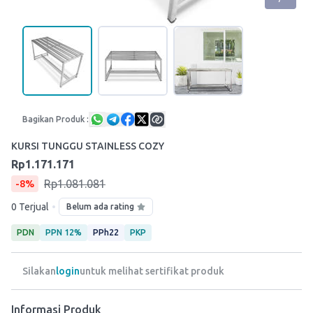
Bagikan Produk :
KURSI TUNGGU STAINLESS COZY
Rp1.171.171
Rp1.081.081
-8%
•
0 Terjual
Belum ada rating
PDN
PPN 12%
PPh22
PKP
Silakan
login
untuk melihat sertifikat produk
Informasi Produk