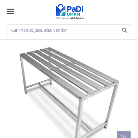
1
/
3