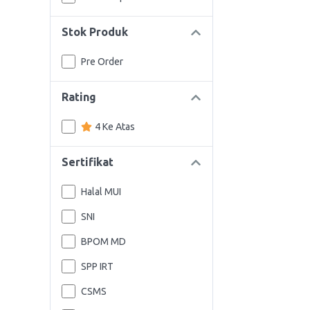
Stok Produk
Pre Order
Rating
4 Ke Atas
Sertifikat
Halal MUI
SNI
BPOM MD
SPP IRT
CSMS