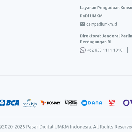
Layanan Pengaduan Kons
PaDi UMKM
cs@padiumkm.id
Direktorat Jenderal Perl
Perdagangan RI
+62 853 1111 1010
©2020-
2026
Pasar Digital UMKM Indonesia. All Rights Reserve