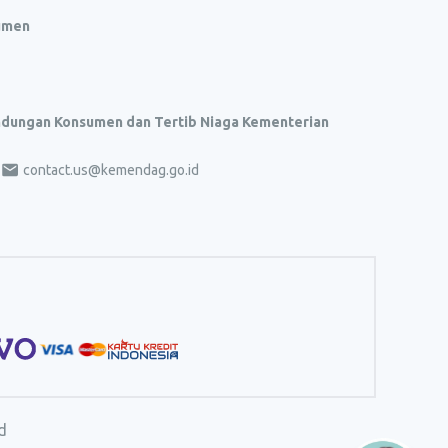
umen
indungan Konsumen dan Tertib Niaga Kementerian
contact.us@kemendag.go.id
d