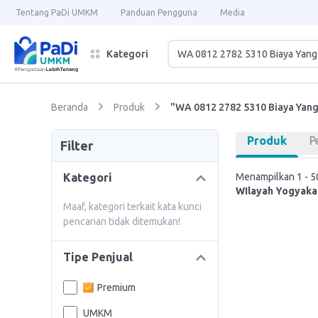
Tentang PaDi UMKM
Panduan Pengguna
Media
Kategori
Beranda
Produk
"WA 0812 2782 5310 Biaya Yan
Produk
P
Filter
Kategori
Menampilkan 1 - 50
WIlayah Yogyaka
Maaf, kategori terkait kata kunci
pencarian tidak ditemukan!
Tipe Penjual
Premium
UMKM