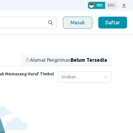
IND
ENG
Masuk
Daftar
Alamat Pengiriman
Belum Tersedia
tuk Memasang Huruf Timbul
Urutkan