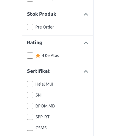
Stok Produk
Pre Order
Rating
4 Ke Atas
Sertifikat
Halal MUI
SNI
BPOM MD
SPP IRT
CSMS