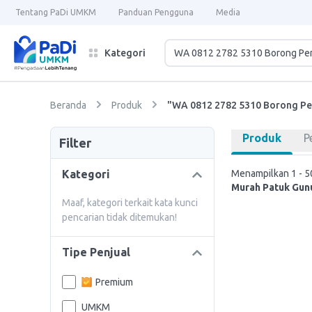
Tentang PaDi UMKM
Panduan Pengguna
Media
Kategori
Beranda
Produk
"WA 0812 2782 5310 Borong Pe
Produk
P
Filter
Kategori
Menampilkan 1 - 50
Murah Patuk Gun
Maaf, kategori terkait kata kunci
pencarian tidak ditemukan!
Tipe Penjual
Premium
UMKM