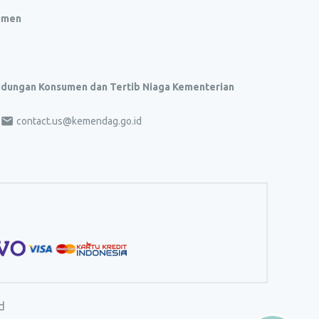
umen
indungan Konsumen dan Tertib Niaga Kementerian
contact.us@kemendag.go.id
d