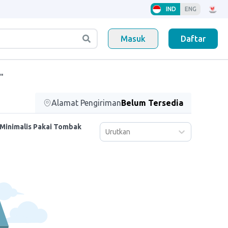
IND
ENG
Masuk
Daftar
"
Alamat Pengiriman
Belum Tersedia
Minimalis Pakai Tombak
Urutkan