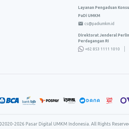
Layanan Pengaduan Kons
PaDi UMKM
cs@padiumkm.id
Direktorat Jenderal Perl
Perdagangan RI
+62 853 1111 1010
©2020-
2026
Pasar Digital UMKM Indonesia. All Rights Reserve