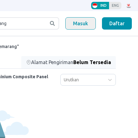
IND
ENG
Masuk
Daftar
Semarang"
Alamat Pengiriman
Belum Tersedia
minium Composite Panel
Urutkan