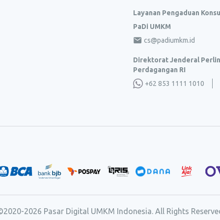
Layanan Pengaduan Kons
PaDi UMKM
cs@padiumkm.id
Direktorat Jenderal Perl
Perdagangan RI
+62 853 1111 1010
©2020-
2026
Pasar Digital UMKM Indonesia. All Rights Reserve