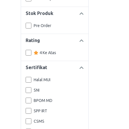
Stok Produk
Pre Order
Rating
4 Ke Atas
Sertifikat
Halal MUI
SNI
BPOM MD
SPP IRT
CSMS