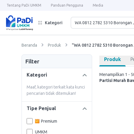
Tentang PaDi UMKM
Panduan Pengguna
Media
Kategori
Beranda
Produk
"WA 0812 2782 5310 Borongan 
Produk
P
Filter
Kategori
Menampilkan 1 - 50
Partisi Murah B
Maaf, kategori terkait kata kunci
pencarian tidak ditemukan!
Tipe Penjual
Premium
UMKM