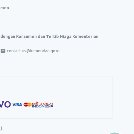
umen
indungan Konsumen dan Tertib Niaga Kementerian
contact.us@kemendag.go.id
d