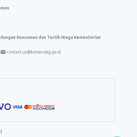
umen
indungan Konsumen dan Tertib Niaga Kementerian
contact.us@kemendag.go.id
d