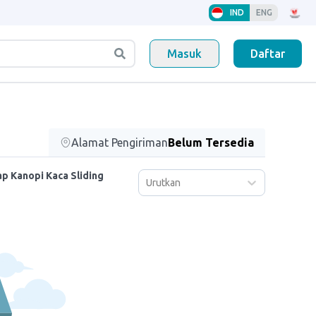
IND
ENG
Masuk
Daftar
Alamat Pengiriman
Belum Tersedia
p Kanopi Kaca Sliding
Urutkan