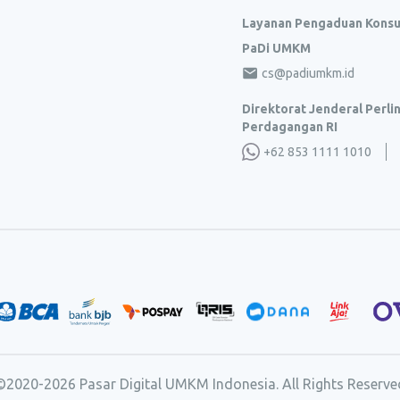
Layanan Pengaduan Kons
PaDi UMKM
cs@padiumkm.id
Direktorat Jenderal Perl
Perdagangan RI
+62 853 1111 1010
©2020-
2026
Pasar Digital UMKM Indonesia. All Rights Reserve