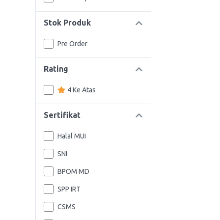
Stok Produk
Pre Order
Rating
4 Ke Atas
Sertifikat
Halal MUI
SNI
BPOM MD
SPP IRT
CSMS