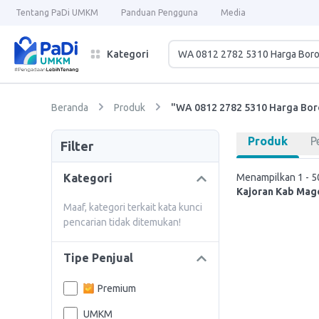
Tentang PaDi UMKM
Panduan Pengguna
Media
Kategori
Beranda
Produk
"WA 0812 2782 5310 Harga Bor
Produk
P
Filter
Kategori
Menampilkan 1 - 50
Kajoran Kab Mag
Maaf, kategori terkait kata kunci
pencarian tidak ditemukan!
Tipe Penjual
Premium
UMKM