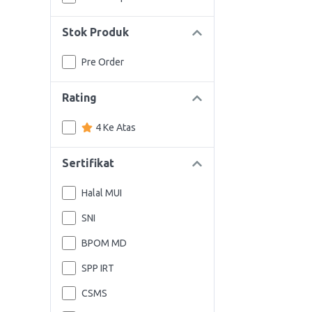
Stok Produk
Pre Order
Rating
4 Ke Atas
Sertifikat
Halal MUI
SNI
BPOM MD
SPP IRT
CSMS