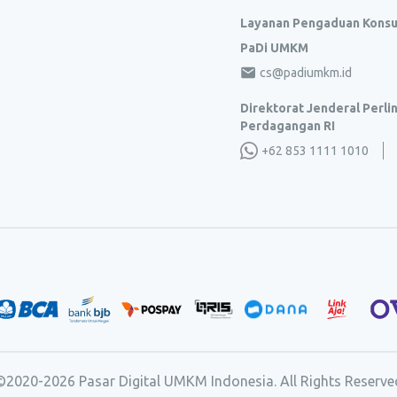
Layanan Pengaduan Kons
PaDi UMKM
cs@padiumkm.id
Direktorat Jenderal Perl
Perdagangan RI
+62 853 1111 1010
©2020-
2026
Pasar Digital UMKM Indonesia. All Rights Reserve