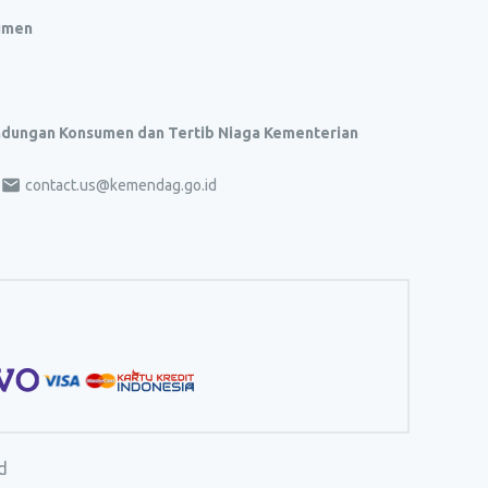
umen
indungan Konsumen dan Tertib Niaga Kementerian
contact.us@kemendag.go.id
d