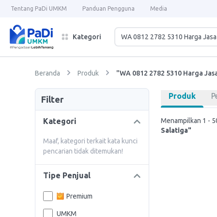
Tentang PaDi UMKM
Panduan Pengguna
Media
Kategori
Beranda
Produk
"WA 0812 2782 5310 Harga Jasa 
Produk
P
Filter
Kategori
Menampilkan 1 - 50
Salatiga"
Maaf, kategori terkait kata kunci
pencarian tidak ditemukan!
Tipe Penjual
Premium
UMKM