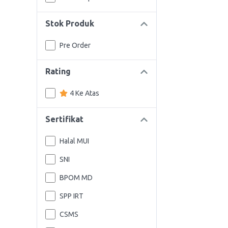
Stok Produk
Pre Order
Rating
4 Ke Atas
Sertifikat
Halal MUI
SNI
BPOM MD
SPP IRT
CSMS