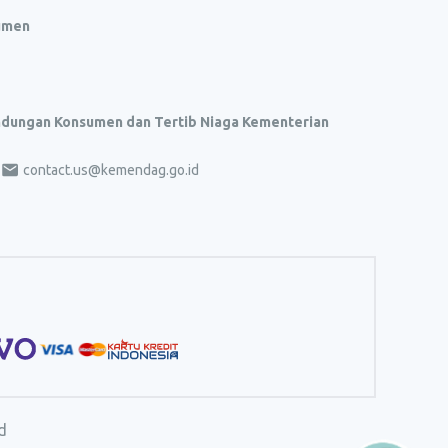
umen
indungan Konsumen dan Tertib Niaga Kementerian
contact.us@kemendag.go.id
d