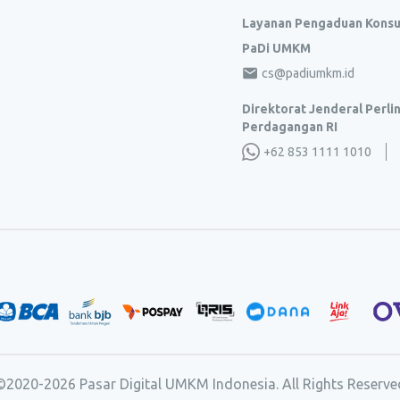
Layanan Pengaduan Kons
PaDi UMKM
cs@padiumkm.id
Direktorat Jenderal Perl
Perdagangan RI
+62 853 1111 1010
©2020-
2026
Pasar Digital UMKM Indonesia. All Rights Reserve