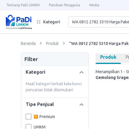
Tentang PaDi UMKM
Panduan Pengguna
Media
Kategori
Beranda
Produk
"WA 0812 2782 5310 Harga Pak
Produk
P
Filter
Kategori
Menampilkan 1 - 50
Gemolong Srage
Maaf, kategori terkait kata kunci
pencarian tidak ditemukan!
Tipe Penjual
Premium
UMKM