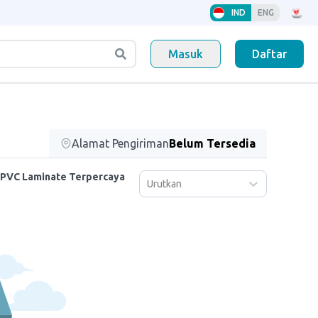
IND
ENG
Masuk
Daftar
Alamat Pengiriman
Belum Tersedia
 PVC Laminate Terpercaya
Urutkan