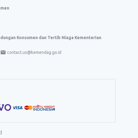
umen
indungan Konsumen dan Tertib Niaga Kementerian
contact.us@kemendag.go.id
d