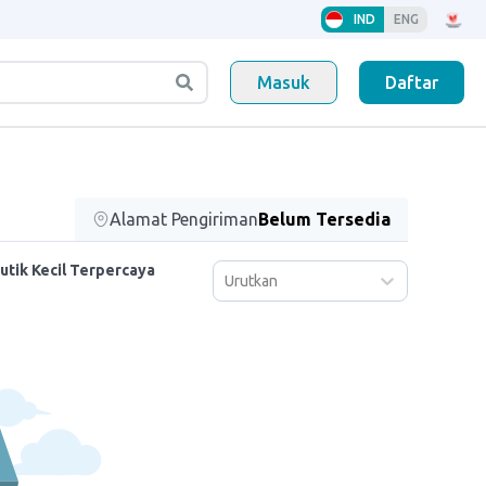
IND
ENG
Masuk
Daftar
Alamat Pengiriman
Belum Tersedia
utik Kecil Terpercaya
Urutkan