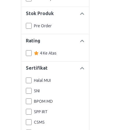
Stok Produk
Pre Order
Rating
4 Ke Atas
Sertifikat
Halal MUI
SNI
BPOM MD
SPP IRT
CSMS