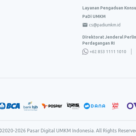
Layanan Pengaduan Kons
PaDi UMKM
cs@padiumkm.id
Direktorat Jenderal Perl
Perdagangan RI
+62 853 1111 1010
©2020-
2026
Pasar Digital UMKM Indonesia. All Rights Reserve