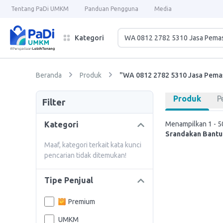
Tentang PaDi UMKM
Panduan Pengguna
Media
Kategori
Beranda
Produk
"WA 0812 2782 5310 Jasa Pemas
Produk
P
Filter
Kategori
Menampilkan 1 - 50
Srandakan Bantu
Maaf, kategori terkait kata kunci
pencarian tidak ditemukan!
Tipe Penjual
Premium
UMKM