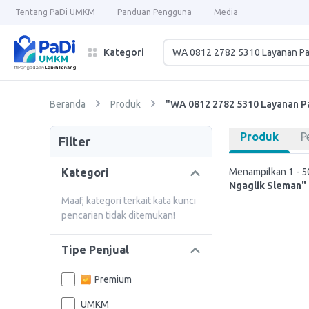
Tentang PaDi UMKM
Panduan Pengguna
Media
Kategori
Beranda
Produk
"WA 0812 2782 5310 Layanan P
Produk
P
Filter
Kategori
Menampilkan 1 - 50
Ngaglik Sleman"
Maaf, kategori terkait kata kunci
pencarian tidak ditemukan!
Tipe Penjual
Premium
UMKM