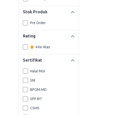
Stok Produk
Pre Order
Rating
4 Ke Atas
Sertifikat
Halal MUI
SNI
BPOM MD
SPP IRT
CSMS