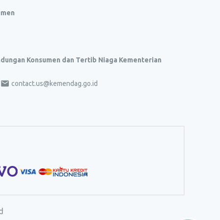
umen
indungan Konsumen dan Tertib Niaga Kementerian
contact.us@kemendag.go.id
d