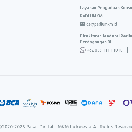
Layanan Pengaduan Kons
PaDi UMKM
cs@padiumkm.id
Direktorat Jenderal Perl
Perdagangan RI
+62 853 1111 1010
©2020-
2026
Pasar Digital UMKM Indonesia. All Rights Reserve