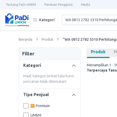
Tentang PaDi UMKM
Panduan Pengguna
Media
Kategori
Beranda
Produk
"WA 0812 2782 5310 Perhitunga
Produk
P
Filter
Kategori
Menampilkan 1 - 50
Terpercaya Tano
Maaf, kategori terkait kata kunci
pencarian tidak ditemukan!
Tipe Penjual
Premium
UMKM