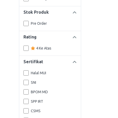
Stok Produk
Pre Order
Rating
4 Ke Atas
Sertifikat
Halal MUI
SNI
BPOM MD
SPP IRT
CSMS