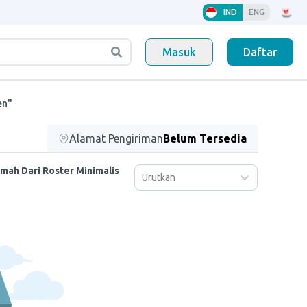
IND
ENG
Masuk
Daftar
en"
Alamat Pengiriman
Belum Tersedia
mah Dari Roster Minimalis
Urutkan