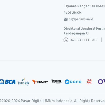
Layanan Pengaduan Kons
PaDi UMKM
cs@padiumkm.id
Direktorat Jenderal Perl
Perdagangan RI
+62 853 1111 1010
©2020-
2026
Pasar Digital UMKM Indonesia. All Rights Reserve