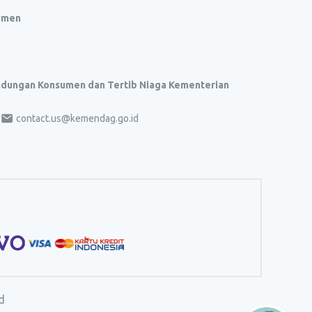
umen
indungan Konsumen dan Tertib Niaga Kementerian
contact.us@kemendag.go.id
d