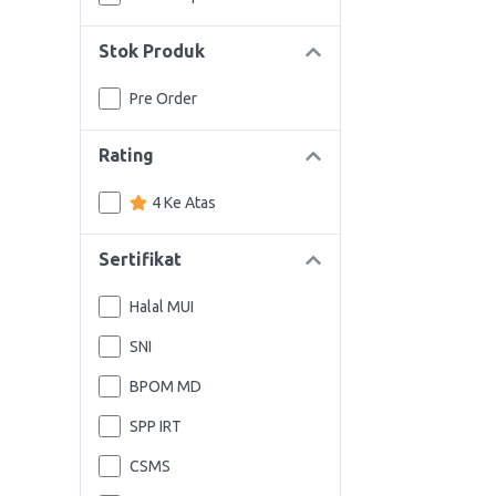
Stok Produk
Pre Order
Rating
4 Ke Atas
Sertifikat
Halal MUI
SNI
BPOM MD
SPP IRT
CSMS