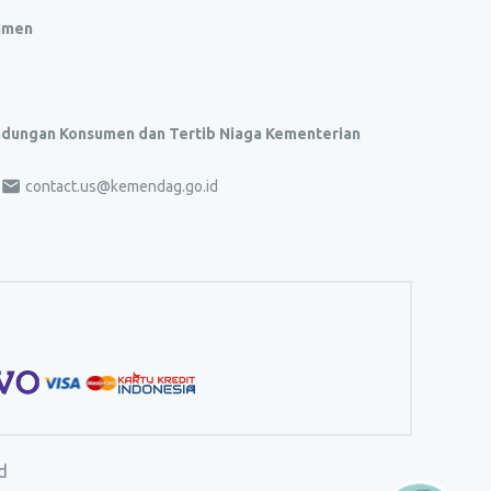
umen
indungan Konsumen dan Tertib Niaga Kementerian
contact.us@kemendag.go.id
d