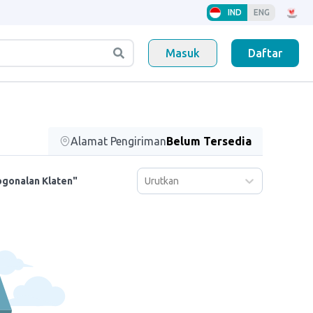
IND
ENG
Masuk
Daftar
Alamat Pengiriman
Belum Tersedia
Urutkan
ogonalan Klaten"