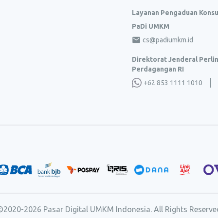
Layanan Pengaduan Kons
PaDi UMKM
cs@padiumkm.id
Direktorat Jenderal Perl
Perdagangan RI
+62 853 1111 1010
©2020-
2026
Pasar Digital UMKM Indonesia. All Rights Reserve