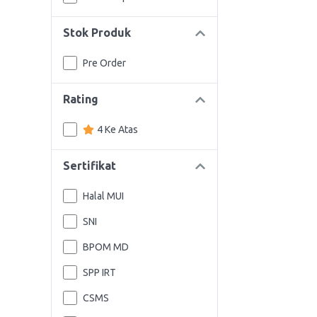
Stok Produk
Pre Order
Rating
4 Ke Atas
Sertifikat
Halal MUI
SNI
BPOM MD
SPP IRT
CSMS