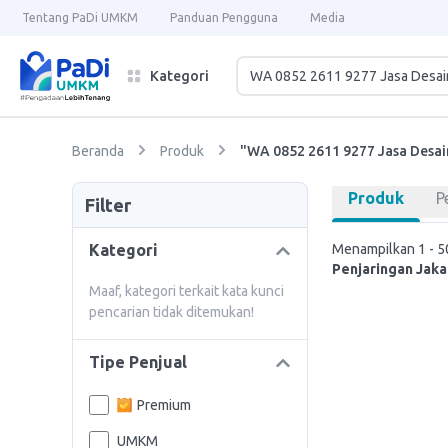
Tentang PaDi UMKM
Panduan Pengguna
Media
Kategori
Beranda
Produk
"WA 0852 2611 9277 Jasa Desai
Produk
P
Filter
Kategori
Menampilkan 1 - 50
Penjaringan Jaka
Maaf, kategori terkait kata kunci
pencarian tidak ditemukan!
Tipe Penjual
Premium
UMKM