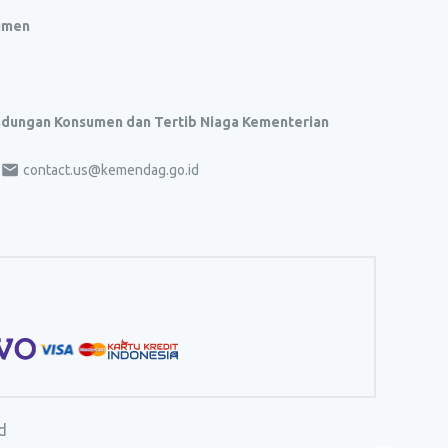
umen
indungan Konsumen dan Tertib Niaga Kementerian
contact.us@kemendag.go.id
d