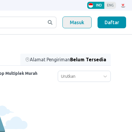
IND
ENG
Masuk
Daftar
Alamat Pengiriman
Belum Tersedia
rop Multiplek Murah
Urutkan