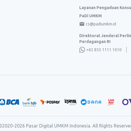
Layanan Pengaduan Kons
PaDi UMKM
cs@padiumkm.id
Direktorat Jenderal Perl
Perdagangan RI
+62 853 1111 1010
©2020-
2026
Pasar Digital UMKM Indonesia. All Rights Reserve