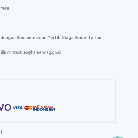
umen
indungan Konsumen dan Tertib Niaga Kementerian
contact.us@kemendag.go.id
d