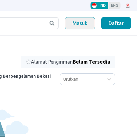
IND
ENG
Masuk
Daftar
Alamat Pengiriman
Belum Tersedia
ng Berpengalaman Bekasi
Urutkan