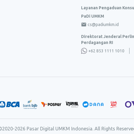
Layanan Pengaduan Kons
PaDi UMKM
cs@padiumkm.id
Direktorat Jenderal Perl
Perdagangan RI
+62 853 1111 1010
©2020-
2026
Pasar Digital UMKM Indonesia. All Rights Reserve