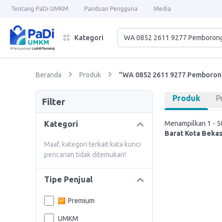
Tentang PaDi UMKM
Panduan Pengguna
Media
Kategori
Beranda
Produk
"WA 0852 2611 9277 Pemborong
Produk
P
Filter
Kategori
Menampilkan 1 - 50
Barat Kota Bekas
Maaf, kategori terkait kata kunci
pencarian tidak ditemukan!
Tipe Penjual
Premium
UMKM