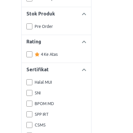
Stok Produk
Pre Order
Rating
4 Ke Atas
Sertifikat
Halal MUI
SNI
BPOM MD
SPP IRT
CSMS