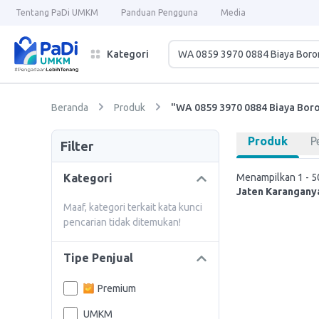
Tentang PaDi UMKM
Panduan Pengguna
Media
Kategori
Beranda
Produk
"WA 0859 3970 0884 Biaya Boro
Produk
P
Filter
Kategori
Menampilkan 1 - 50
Jaten Karangany
Maaf, kategori terkait kata kunci
pencarian tidak ditemukan!
Tipe Penjual
Premium
UMKM