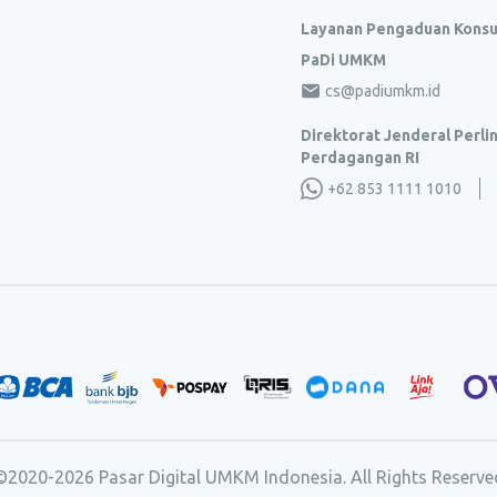
Layanan Pengaduan Kons
PaDi UMKM
cs@padiumkm.id
Direktorat Jenderal Perl
Perdagangan RI
+62 853 1111 1010
©2020-
2026
Pasar Digital UMKM Indonesia. All Rights Reserve