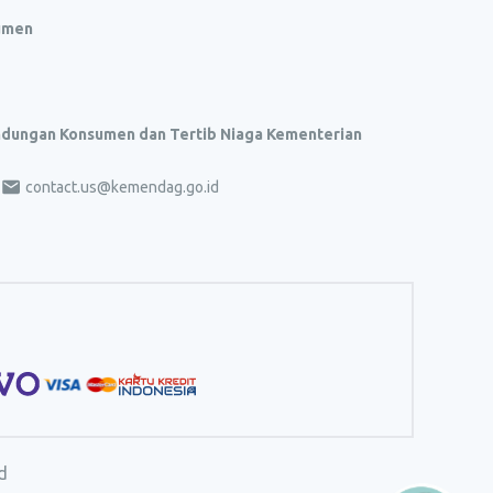
umen
indungan Konsumen dan Tertib Niaga Kementerian
contact.us@kemendag.go.id
d