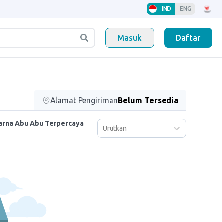
IND
ENG
Masuk
Daftar
Alamat Pengiriman
Belum Tersedia
Warna Abu Abu Terpercaya
Urutkan