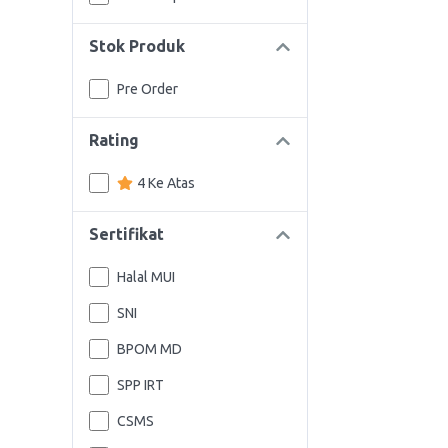
Stok Produk
Pre Order
Rating
4 Ke Atas
Sertifikat
Halal MUI
SNI
BPOM MD
SPP IRT
CSMS