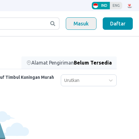
IND
ENG
Masuk
Daftar
Alamat Pengiriman
Belum Tersedia
uf Timbul Kuningan Murah
Urutkan