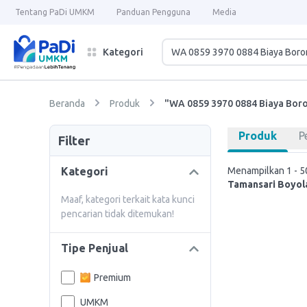
Tentang PaDi UMKM
Panduan Pengguna
Media
Kategori
Beranda
Produk
"WA 0859 3970 0884 Biaya Boro
Produk
P
Filter
Kategori
Menampilkan 1 - 50
Tamansari Boyola
Maaf, kategori terkait kata kunci
pencarian tidak ditemukan!
Tipe Penjual
Premium
UMKM