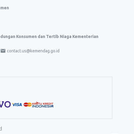
umen
indungan Konsumen dan Tertib Niaga Kementerian
contact.us@kemendag.go.id
d