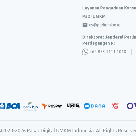
Layanan Pengaduan Kons
PaDi UMKM
cs@padiumkm.id
Direktorat Jenderal Perl
Perdagangan RI
+62 853 1111 1010
©2020-
2026
Pasar Digital UMKM Indonesia. All Rights Reserve