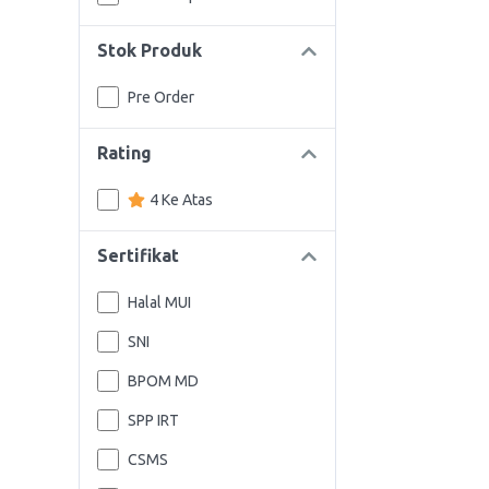
Stok Produk
Pre Order
Rating
4 Ke Atas
Sertifikat
Halal MUI
SNI
BPOM MD
SPP IRT
CSMS