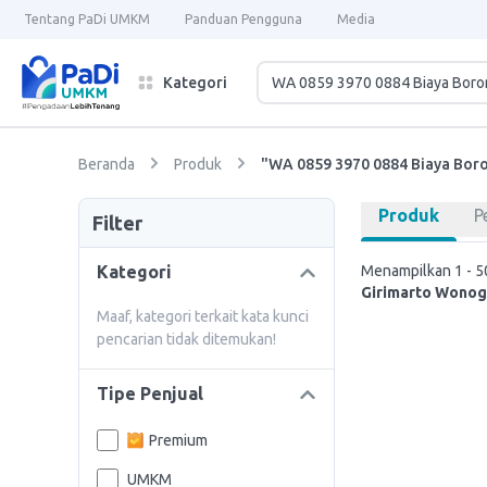
Tentang PaDi UMKM
Panduan Pengguna
Media
Kategori
Beranda
Produk
"WA 0859 3970 0884 Biaya Boro
Produk
P
Filter
Kategori
Menampilkan 1 - 50
Girimarto Wonogi
Maaf, kategori terkait kata kunci
pencarian tidak ditemukan!
Tipe Penjual
Premium
UMKM