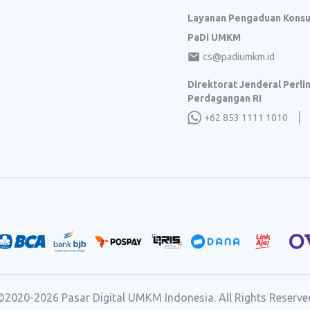
Layanan Pengaduan Kons
PaDi UMKM
cs@padiumkm.id
Direktorat Jenderal Perl
Perdagangan RI
+62 853 1111 1010
©2020-
2026
Pasar Digital UMKM Indonesia. All Rights Reserve