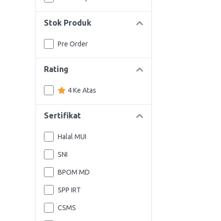
Stok Produk
Pre Order
Rating
4 Ke Atas
Sertifikat
Halal MUI
SNI
BPOM MD
SPP IRT
CSMS