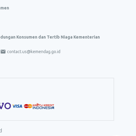
umen
indungan Konsumen dan Tertib Niaga Kementerian
contact.us@kemendag.go.id
d