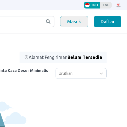
IND
ENG
Masuk
Daftar
Alamat Pengiriman
Belum Tersedia
ntu Kaca Geser Minimalis
Urutkan