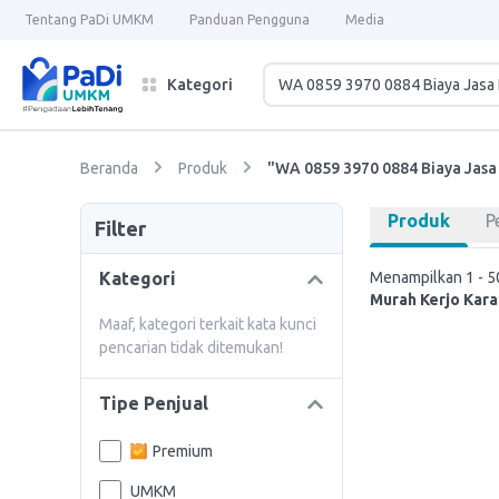
Tentang PaDi UMKM
Panduan Pengguna
Media
Kategori
Beranda
Produk
"WA 0859 3970 0884 Biaya Jasa
Produk
P
Filter
Kategori
Menampilkan 1 - 50
Murah Kerjo Kar
Maaf, kategori terkait kata kunci
pencarian tidak ditemukan!
Tipe Penjual
Premium
UMKM