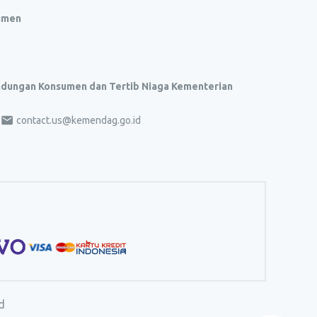
umen
indungan Konsumen dan Tertib Niaga Kementerian
contact.us@kemendag.go.id
d