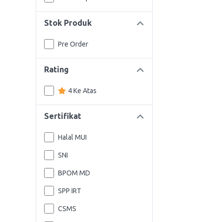
Stok Produk
Pre Order
Rating
4 Ke Atas
Sertifikat
Halal MUI
SNI
BPOM MD
SPP IRT
CSMS