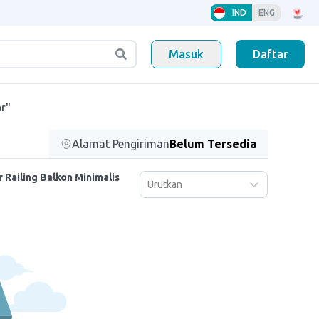
IND
ENG
Masuk
Daftar
ar"
Alamat Pengiriman
Belum Tersedia
 Railing Balkon Minimalis
Urutkan