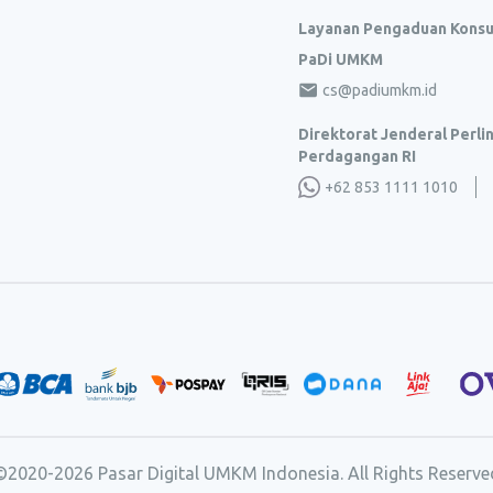
Layanan Pengaduan Kons
PaDi UMKM
cs@padiumkm.id
Direktorat Jenderal Perl
Perdagangan RI
+62 853 1111 1010
©2020-
2026
Pasar Digital UMKM Indonesia. All Rights Reserve