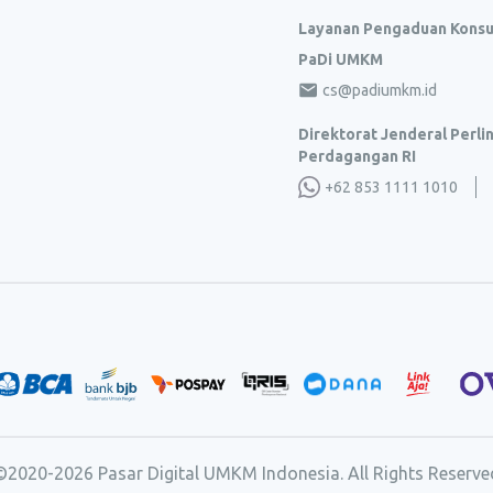
Layanan Pengaduan Kons
PaDi UMKM
cs@padiumkm.id
Direktorat Jenderal Perl
Perdagangan RI
+62 853 1111 1010
©2020-
2026
Pasar Digital UMKM Indonesia. All Rights Reserve