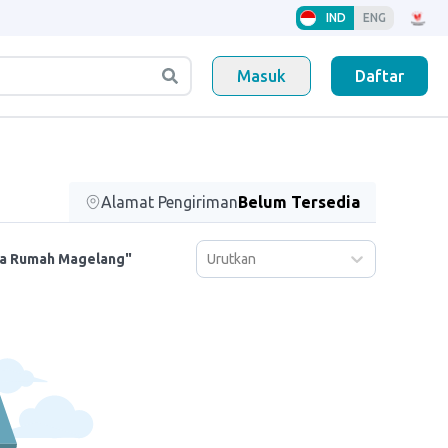
IND
ENG
Masuk
Daftar
Alamat Pengiriman
Belum Tersedia
Urutkan
aca Rumah Magelang"