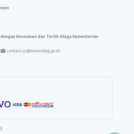
umen
indungan Konsumen dan Tertib Niaga Kementerian
contact.us@kemendag.go.id
d