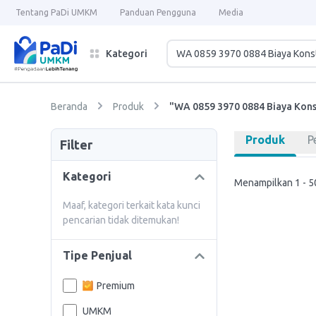
Tentang PaDi UMKM
Panduan Pengguna
Media
Kategori
Beranda
Produk
"WA 0859 3970 0884 Biaya Kons
Produk
P
Filter
Kategori
Menampilkan 1 - 50
Maaf, kategori terkait kata kunci
pencarian tidak ditemukan!
Tipe Penjual
Premium
UMKM