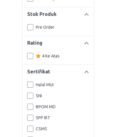
Stok Produk
Pre Order
Rating
4 Ke Atas
Sertifikat
Halal MUI
SNI
BPOM MD
SPP IRT
CSMS