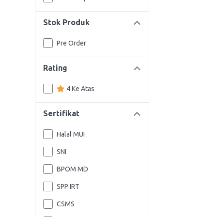
Stok Produk
Pre Order
Rating
4 Ke Atas
Sertifikat
Halal MUI
SNI
BPOM MD
SPP IRT
CSMS