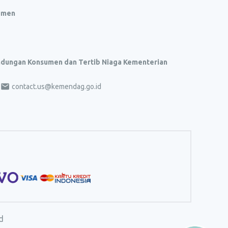
umen
indungan Konsumen dan Tertib Niaga Kementerian
contact.us@kemendag.go.id
d