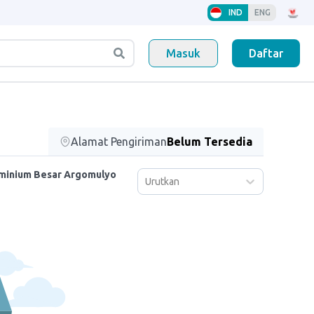
IND
ENG
Masuk
Daftar
Alamat Pengiriman
Belum Tersedia
uminium Besar Argomulyo
Urutkan