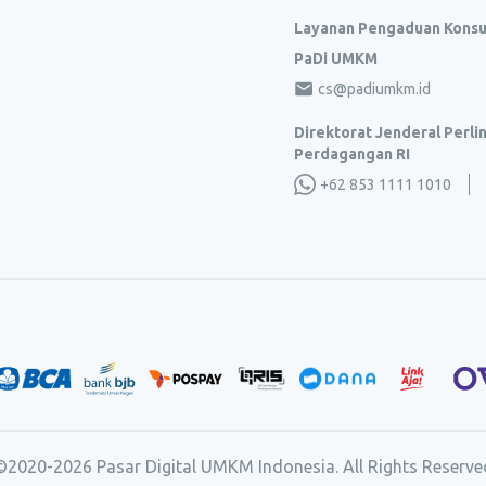
Layanan Pengaduan Kons
PaDi UMKM
cs@padiumkm.id
Direktorat Jenderal Perl
Perdagangan RI
+62 853 1111 1010
©2020-
2026
Pasar Digital UMKM Indonesia. All Rights Reserve