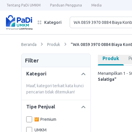
Tentang PaDi UMKM
Panduan Pengguna
Media
Kategori
Beranda
Produk
"WA 0859 3970 0884 Biaya Kont
Produk
P
Filter
Kategori
Menampilkan 1 - 50
Salatiga"
Maaf, kategori terkait kata kunci
pencarian tidak ditemukan!
Tipe Penjual
Premium
UMKM