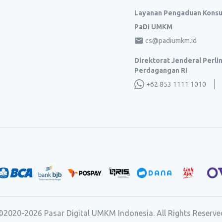
Layanan Pengaduan Kons
PaDi UMKM
cs@padiumkm.id
Direktorat Jenderal Perl
Perdagangan RI
+62 853 1111 1010
©2020-
2026
Pasar Digital UMKM Indonesia. All Rights Reserve