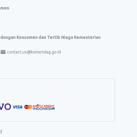
umen
indungan Konsumen dan Tertib Niaga Kementerian
contact.us@kemendag.go.id
d