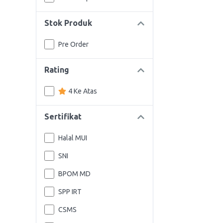
Stok Produk
Pre Order
Rating
4 Ke Atas
Sertifikat
Halal MUI
SNI
BPOM MD
SPP IRT
CSMS