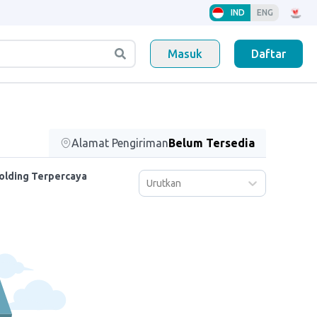
IND
ENG
Masuk
Daftar
Alamat Pengiriman
Belum Tersedia
Folding Terpercaya
Urutkan