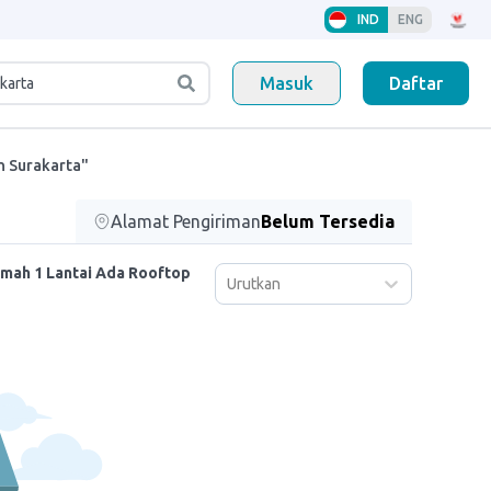
IND
ENG
Masuk
Daftar
n Surakarta"
Alamat Pengiriman
Belum Tersedia
mah 1 Lantai Ada Rooftop
Urutkan