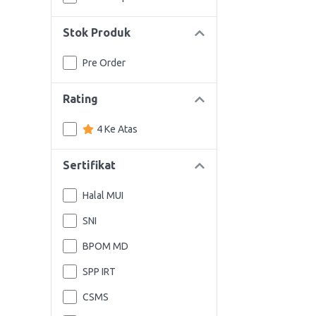
Stok Produk
Pre Order
Rating
4 Ke Atas
Sertifikat
Halal MUI
SNI
BPOM MD
SPP IRT
CSMS