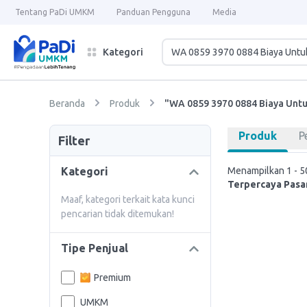
Tentang PaDi UMKM
Panduan Pengguna
Media
Kategori
Beranda
Produk
"WA 0859 3970 0884 Biaya Unt
Produk
P
Filter
Kategori
Menampilkan 1 - 50
Terpercaya Pasar
Maaf, kategori terkait kata kunci
pencarian tidak ditemukan!
Tipe Penjual
Premium
UMKM