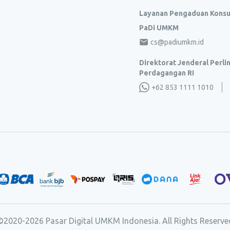
Layanan Pengaduan Kons
PaDi UMKM
cs@padiumkm.id
Direktorat Jenderal Perl
Perdagangan RI
+62 853 1111 1010
©2020-
2026
Pasar Digital UMKM Indonesia. All Rights Reserve