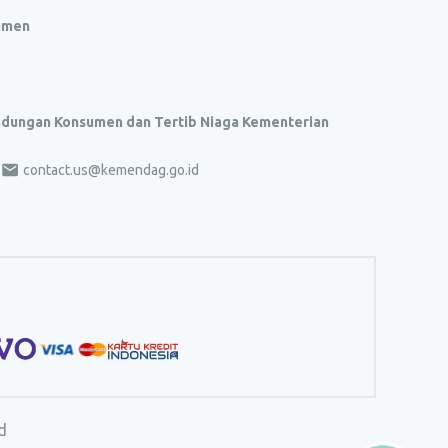
umen
indungan Konsumen dan Tertib Niaga Kementerian
contact.us@kemendag.go.id
d