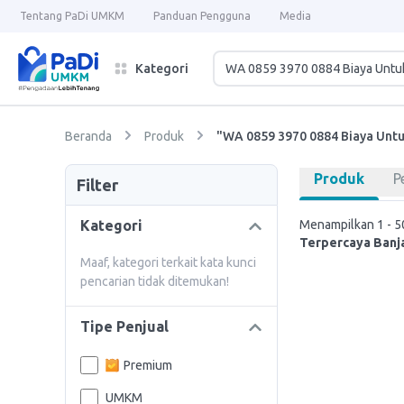
Tentang PaDi UMKM
Panduan Pengguna
Media
Kategori
Beranda
Produk
"WA 0859 3970 0884 Biaya Unt
Produk
P
Filter
Kategori
Menampilkan 1 - 50
Terpercaya Banja
Maaf, kategori terkait kata kunci
pencarian tidak ditemukan!
Tipe Penjual
Premium
UMKM