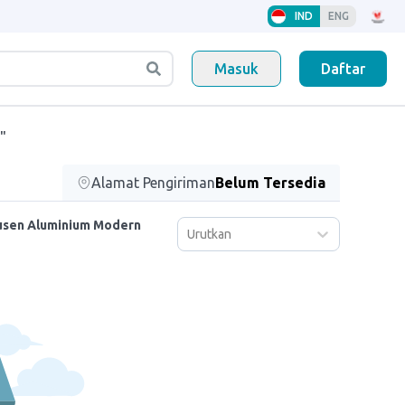
IND
ENG
Masuk
Daftar
"
Alamat Pengiriman
Belum Tersedia
usen Aluminium Modern
Urutkan