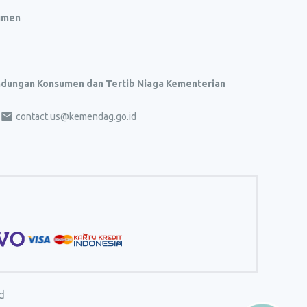
umen
indungan Konsumen dan Tertib Niaga Kementerian
contact.us@kemendag.go.id
d