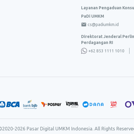
Layanan Pengaduan Kons
PaDi UMKM
cs@padiumkm.id
Direktorat Jenderal Perl
Perdagangan RI
+62 853 1111 1010
©2020-
2026
Pasar Digital UMKM Indonesia. All Rights Reserve