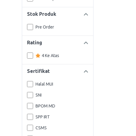
Stok Produk
Pre Order
Rating
4 Ke Atas
Sertifikat
Halal MUI
SNI
BPOM MD
SPP IRT
CSMS