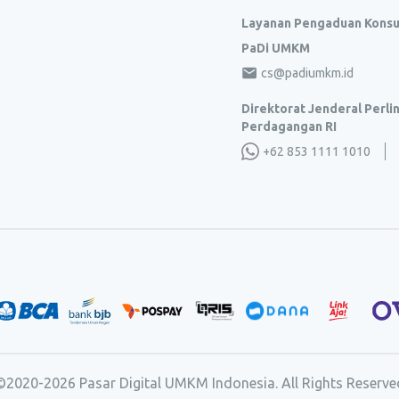
Layanan Pengaduan Kons
PaDi UMKM
cs@padiumkm.id
Direktorat Jenderal Perl
Perdagangan RI
+62 853 1111 1010
©2020-
2026
Pasar Digital UMKM Indonesia. All Rights Reserve