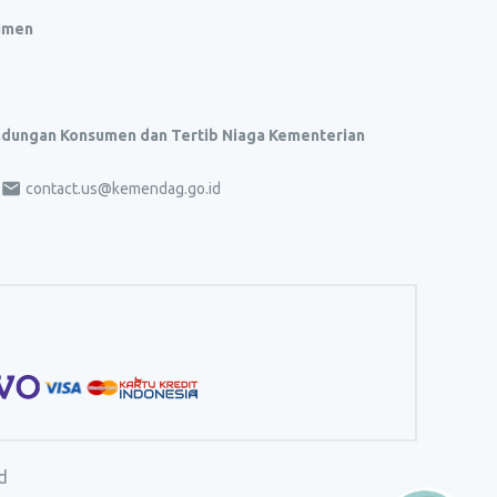
umen
indungan Konsumen dan Tertib Niaga Kementerian
contact.us@kemendag.go.id
d