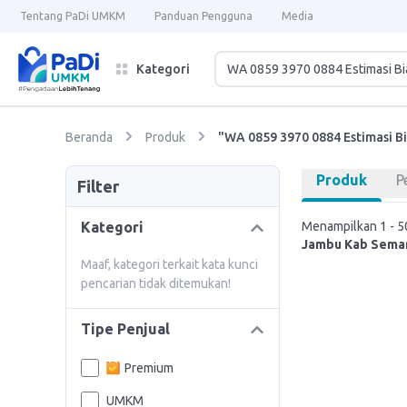
Tentang PaDi UMKM
Panduan Pengguna
Media
Kategori
Beranda
Produk
"WA 0859 3970 0884 Estimasi B
Produk
P
Filter
Kategori
Menampilkan 1 - 50
Jambu Kab Sema
Maaf, kategori terkait kata kunci
pencarian tidak ditemukan!
Tipe Penjual
Premium
UMKM