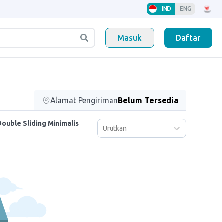
IND
ENG
Masuk
Daftar
Alamat Pengiriman
Belum Tersedia
Double Sliding Minimalis
Urutkan