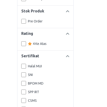
Stok Produk
Pre Order
Rating
4 Ke Atas
Sertifikat
Halal MUI
SNI
BPOM MD
SPP IRT
CSMS