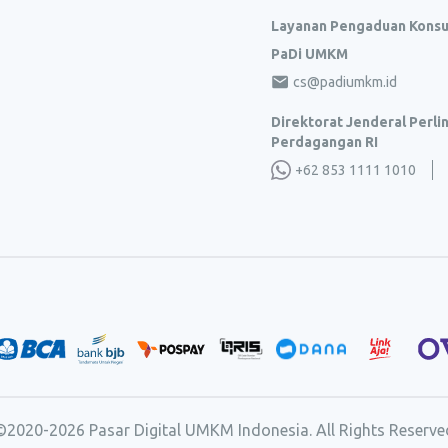
Layanan Pengaduan Kons
PaDi UMKM
cs@padiumkm.id
Direktorat Jenderal Perl
Perdagangan RI
+62 853 1111 1010
©2020-
2026
Pasar Digital UMKM Indonesia. All Rights Reserve