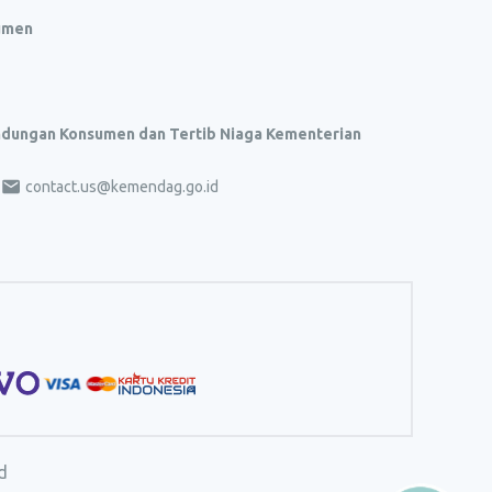
umen
indungan Konsumen dan Tertib Niaga Kementerian
contact.us@kemendag.go.id
d