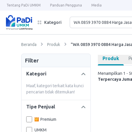
Tentang PaDi UMKM
Panduan Pengguna
Media
Kategori
Beranda
Produk
"WA 0859 3970 0884 Harga Jas
Produk
P
Filter
Kategori
Menampilkan 1 - 50
Terpercaya Juma
Maaf, kategori terkait kata kunci
pencarian tidak ditemukan!
Tipe Penjual
Premium
UMKM