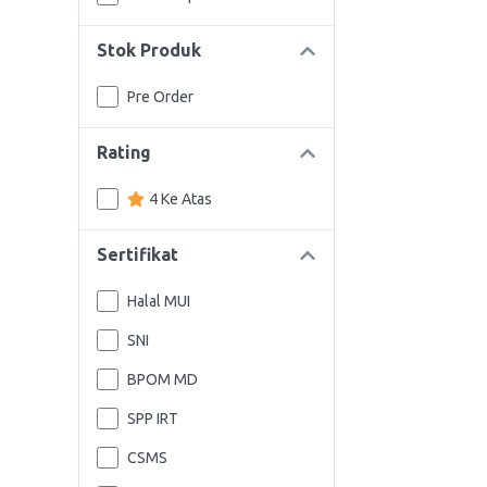
Stok Produk
Pre Order
Rating
4 Ke Atas
Sertifikat
Halal MUI
SNI
BPOM MD
SPP IRT
CSMS