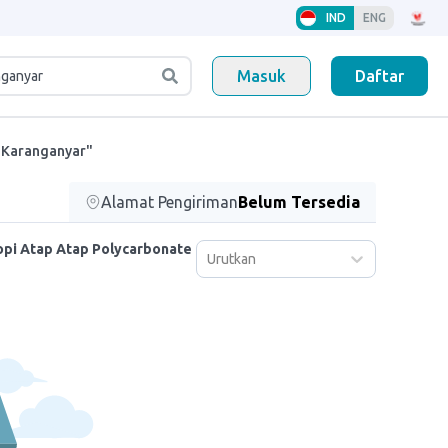
IND
ENG
Masuk
Daftar
 Karanganyar"
Alamat Pengiriman
Belum Tersedia
opi Atap Atap Polycarbonate
Urutkan