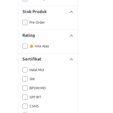
Stok Produk
Pre Order
Rating
4 Ke Atas
Sertifikat
Halal MUI
SNI
BPOM MD
SPP IRT
CSMS