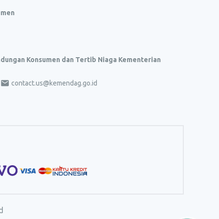
umen
indungan Konsumen dan Tertib Niaga Kementerian
contact.us@kemendag.go.id
d