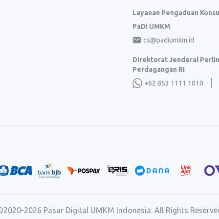
Layanan Pengaduan Kons
PaDi UMKM
cs@padiumkm.id
Direktorat Jenderal Perl
Perdagangan RI
+62 853 1111 1010
©2020-
2026
Pasar Digital UMKM Indonesia. All Rights Reserve