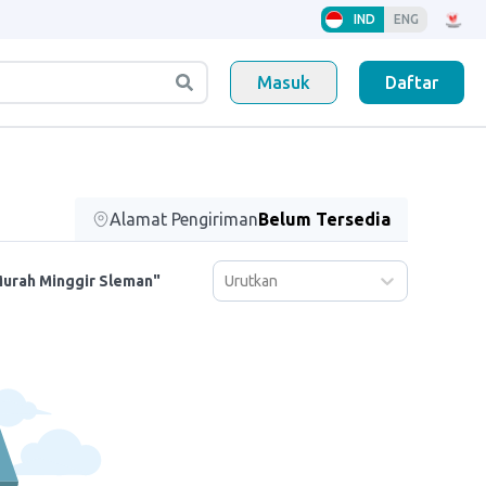
IND
ENG
Masuk
Daftar
Alamat Pengiriman
Belum Tersedia
Urutkan
 Murah Minggir Sleman"