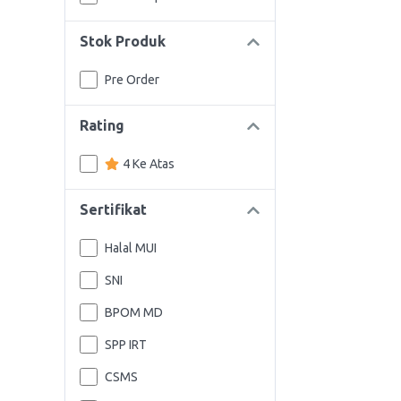
Stok Produk
Pre Order
Rating
4 Ke Atas
Sertifikat
Halal MUI
SNI
BPOM MD
SPP IRT
CSMS