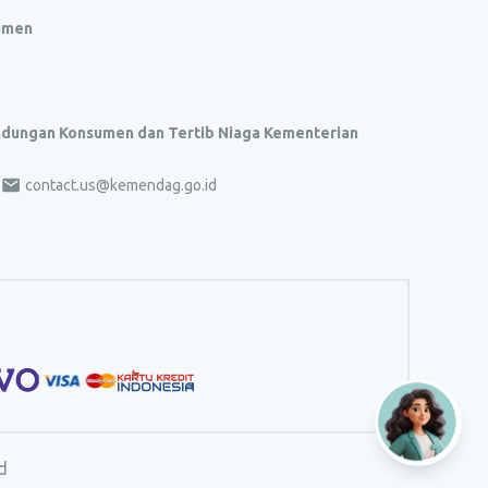
umen
indungan Konsumen dan Tertib Niaga Kementerian
contact.us@kemendag.go.id
d