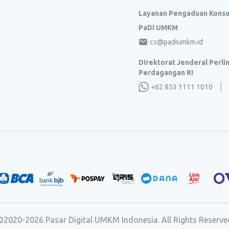
Layanan Pengaduan Kons
PaDi UMKM
cs@padiumkm.id
Direktorat Jenderal Perl
Perdagangan RI
+62 853 1111 1010
©2020-
2026
Pasar Digital UMKM Indonesia. All Rights Reserve