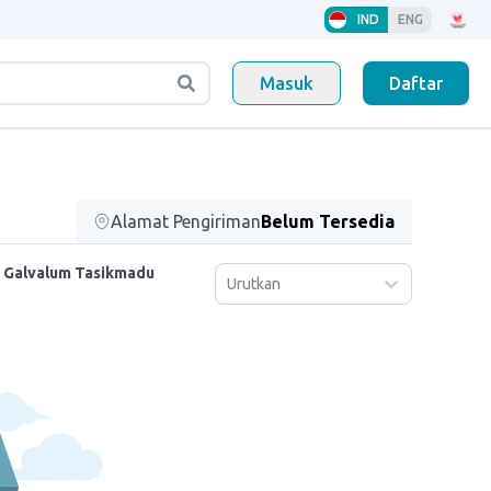
IND
ENG
Masuk
Daftar
Alamat Pengiriman
Belum Tersedia
si Galvalum Tasikmadu
Urutkan