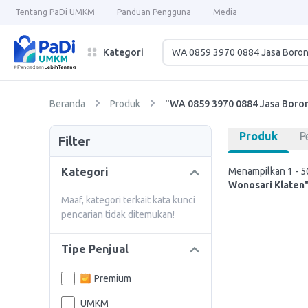
Tentang PaDi UMKM
Panduan Pengguna
Media
Kategori
Beranda
Produk
"WA 0859 3970 0884 Jasa Boron
Produk
P
Filter
Kategori
Menampilkan 1 - 50
Wonosari Klaten
Maaf, kategori terkait kata kunci
pencarian tidak ditemukan!
Tipe Penjual
Premium
UMKM