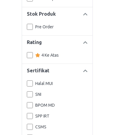
Stok Produk
Pre Order
Rating
4 Ke Atas
Sertifikat
Halal MUI
SNI
BPOM MD
SPP IRT
CSMS