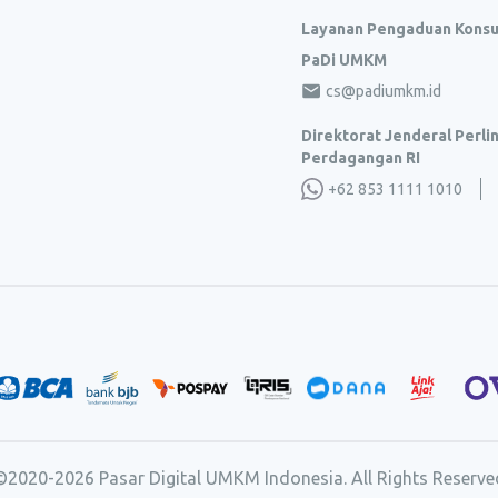
Layanan Pengaduan Kons
PaDi UMKM
cs@padiumkm.id
Direktorat Jenderal Perl
Perdagangan RI
+62 853 1111 1010
©2020-
2026
Pasar Digital UMKM Indonesia. All Rights Reserve