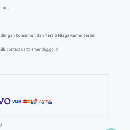
umen
indungan Konsumen dan Tertib Niaga Kementerian
contact.us@kemendag.go.id
d