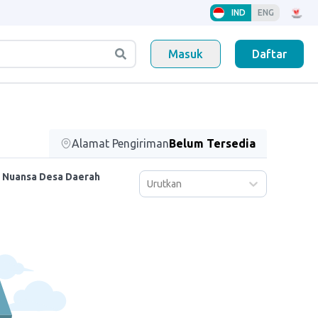
IND
ENG
Masuk
Daftar
Alamat Pengiriman
Belum Tersedia
h Nuansa Desa Daerah
Urutkan