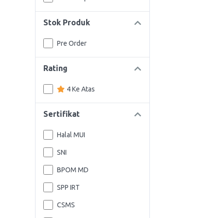
Stok Produk
Pre Order
Rating
4 Ke Atas
Sertifikat
Halal MUI
SNI
BPOM MD
SPP IRT
CSMS