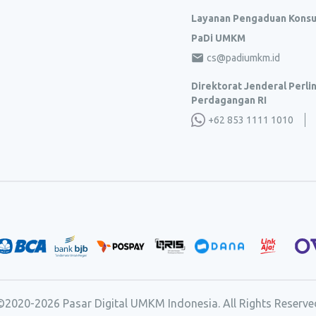
Layanan Pengaduan Kons
PaDi UMKM
cs@padiumkm.id
Direktorat Jenderal Perl
Perdagangan RI
+62 853 1111 1010
©2020-
2026
Pasar Digital UMKM Indonesia. All Rights Reserve