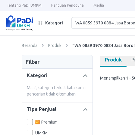
Tentang PaDi UMKM
Panduan Pengguna
Media
Kategori
Beranda
Produk
"WA 0859 3970 0884 Jasa Boro
Produk
P
Filter
Kategori
Menampilkan 1 - 50
Maaf, kategori terkait kata kunci
pencarian tidak ditemukan!
Tipe Penjual
Premium
UMKM