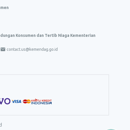
umen
indungan Konsumen dan Tertib Niaga Kementerian
contact.us@kemendag.go.id
d