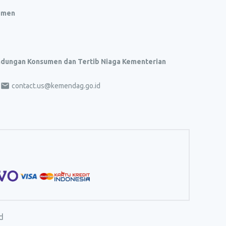
umen
indungan Konsumen dan Tertib Niaga Kementerian
contact.us@kemendag.go.id
d