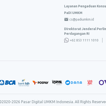
Layanan Pengaduan Kons
PaDi UMKM
cs@padiumkm.id
Direktorat Jenderal Perl
Perdagangan RI
+62 853 1111 1010
©2020-
2026
Pasar Digital UMKM Indonesia. All Rights Reserve