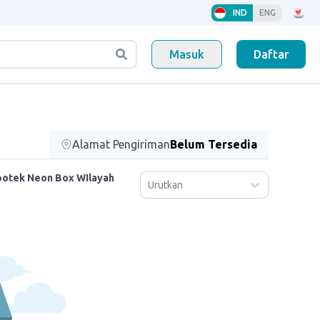
IND
ENG
Masuk
Daftar
Alamat Pengiriman
Belum Tersedia
potek Neon Box WIlayah
Urutkan