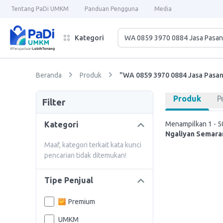
Tentang PaDi UMKM
Panduan Pengguna
Media
Kategori
Beranda
Produk
"WA 0859 3970 0884 Jasa Pasa
Produk
P
Filter
Kategori
Menampilkan 1 - 50
Ngaliyan Semara
Maaf, kategori terkait kata kunci
pencarian tidak ditemukan!
Tipe Penjual
Premium
UMKM