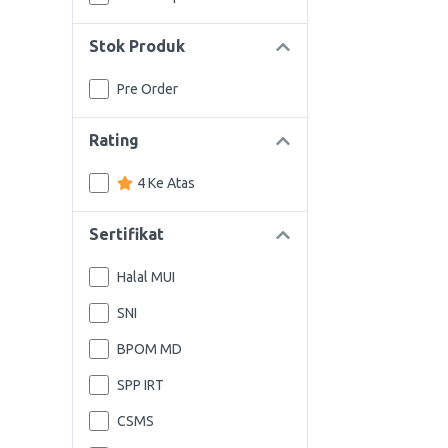
Stok Produk
Pre Order
Rating
4 Ke Atas
Sertifikat
Halal MUI
SNI
BPOM MD
SPP IRT
CSMS