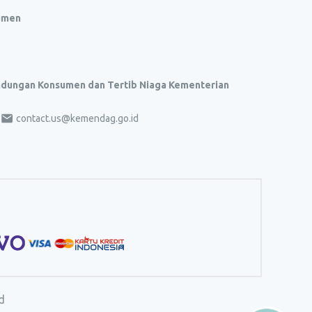
umen
indungan Konsumen dan Tertib Niaga Kementerian
contact.us@kemendag.go.id
d