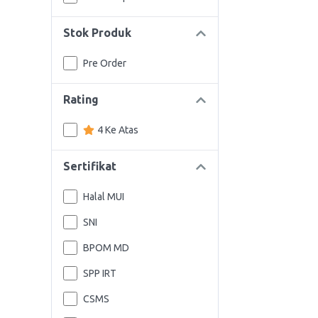
Stok Produk
Pre Order
Rating
4 Ke Atas
Sertifikat
Halal MUI
SNI
BPOM MD
SPP IRT
CSMS