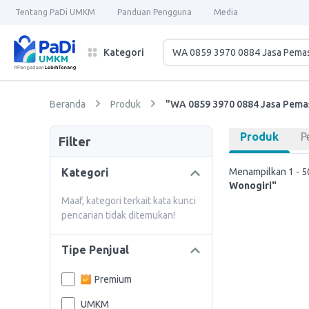
Tentang PaDi UMKM
Panduan Pengguna
Media
Kategori
Beranda
Produk
"WA 0859 3970 0884 Jasa Pema
Produk
P
Filter
Kategori
Menampilkan 1 - 50
Wonogiri"
Maaf, kategori terkait kata kunci
pencarian tidak ditemukan!
Tipe Penjual
Premium
UMKM