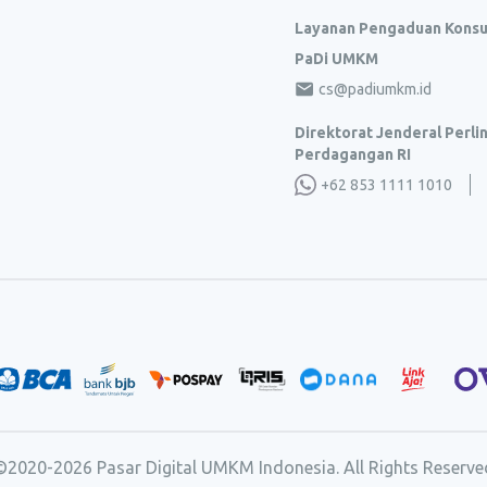
Layanan Pengaduan Kons
PaDi UMKM
cs@padiumkm.id
Direktorat Jenderal Perl
Perdagangan RI
+62 853 1111 1010
©2020-
2026
Pasar Digital UMKM Indonesia. All Rights Reserve