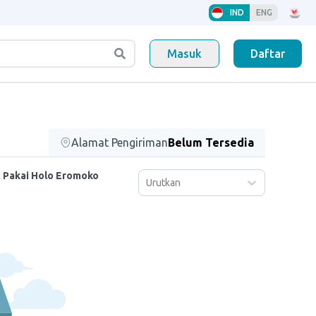
IND
ENG
Masuk
Daftar
Alamat Pengiriman
Belum Tersedia
 Pakai Holo Eromoko
Urutkan