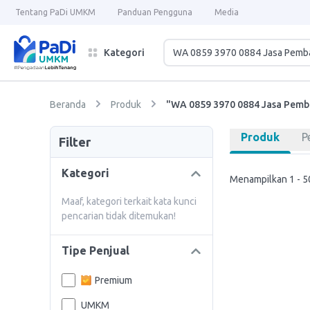
Tentang PaDi UMKM
Panduan Pengguna
Media
Kategori
Beranda
Produk
"WA 0859 3970 0884 Jasa Pem
Produk
P
Filter
Kategori
Menampilkan 1 - 50
Maaf, kategori terkait kata kunci
pencarian tidak ditemukan!
Tipe Penjual
Premium
UMKM