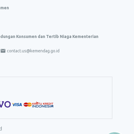
umen
indungan Konsumen dan Tertib Niaga Kementerian
contact.us@kemendag.go.id
d