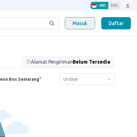
IND
ENG
Masuk
Daftar
Alamat Pengiriman
Belum Tersedia
Urutkan
Neon Box Semarang"