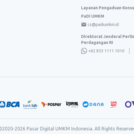
Layanan Pengaduan Kons
PaDi UMKM
cs@padiumkm.id
Direktorat Jenderal Perl
Perdagangan RI
+62 853 1111 1010
©2020-
2026
Pasar Digital UMKM Indonesia. All Rights Reserve