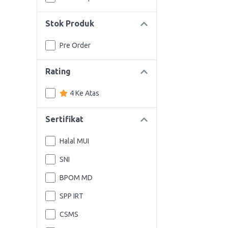
Stok Produk
Pre Order
Rating
4 Ke Atas
Sertifikat
Halal MUI
SNI
BPOM MD
SPP IRT
CSMS