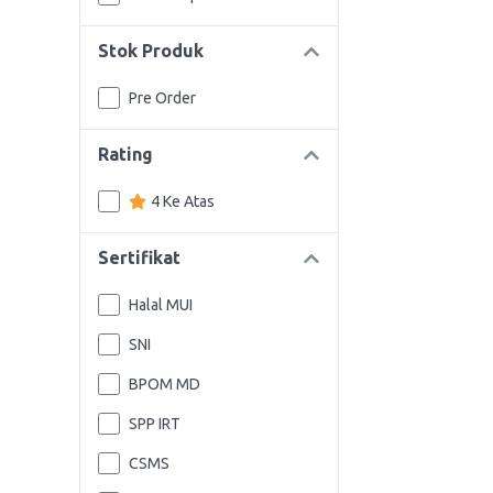
Stok Produk
Pre Order
Rating
4 Ke Atas
Sertifikat
Halal MUI
SNI
BPOM MD
SPP IRT
CSMS