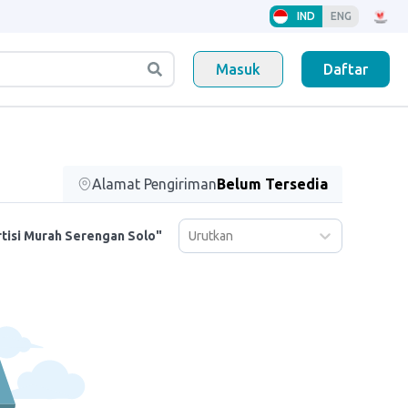
IND
ENG
Masuk
Daftar
Alamat Pengiriman
Belum Tersedia
Urutkan
tisi Murah Serengan Solo"