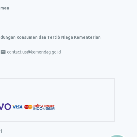
umen
indungan Konsumen dan Tertib Niaga Kementerian
contact.us@kemendag.go.id
d