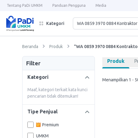
Tentang PaDi UMKM
Panduan Pengguna
Media
Kategori
Beranda
Produk
"WA 0859 3970 0884 Kontrakto
Produk
P
Filter
Kategori
Menampilkan 1 - 50
Maaf, kategori terkait kata kunci
pencarian tidak ditemukan!
Tipe Penjual
Premium
UMKM