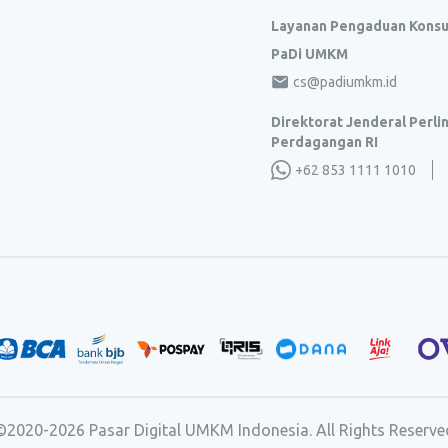
Layanan Pengaduan Kons
PaDi UMKM
cs@padiumkm.id
Direktorat Jenderal Perl
Perdagangan RI
+62 853 1111 1010
©2020-
2026
Pasar Digital UMKM Indonesia. All Rights Reserve