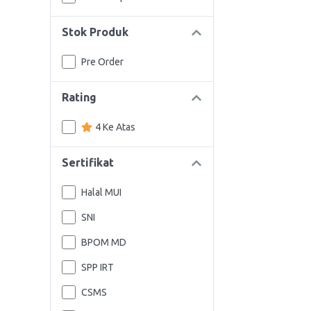
Stok Produk
Pre Order
Rating
4 Ke Atas
Sertifikat
Halal MUI
SNI
BPOM MD
SPP IRT
CSMS