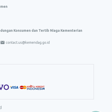
umen
indungan Konsumen dan Tertib Niaga Kementerian
contact.us@kemendag.go.id
d