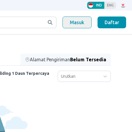
IND
ENG
Masuk
Daftar
Alamat Pengiriman
Belum Tersedia
liding 1 Daun Terpercaya
Urutkan