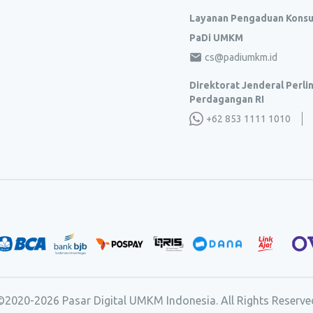
Layanan Pengaduan Kons
PaDi UMKM
cs@padiumkm.id
Direktorat Jenderal Perl
Perdagangan RI
+62 853 1111 1010
©2020-
2026
Pasar Digital UMKM Indonesia. All Rights Reserve