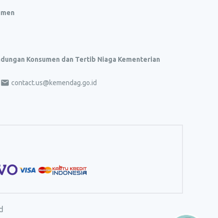
umen
indungan Konsumen dan Tertib Niaga Kementerian
contact.us@kemendag.go.id
d