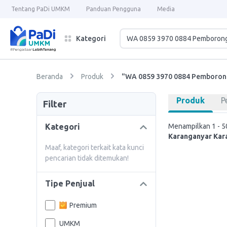
Tentang PaDi UMKM
Panduan Pengguna
Media
Kategori
Beranda
Produk
"WA 0859 3970 0884 Pemboron
Produk
P
Filter
Kategori
Menampilkan 1 - 50
Karanganyar Kar
Maaf, kategori terkait kata kunci
pencarian tidak ditemukan!
Tipe Penjual
Premium
UMKM