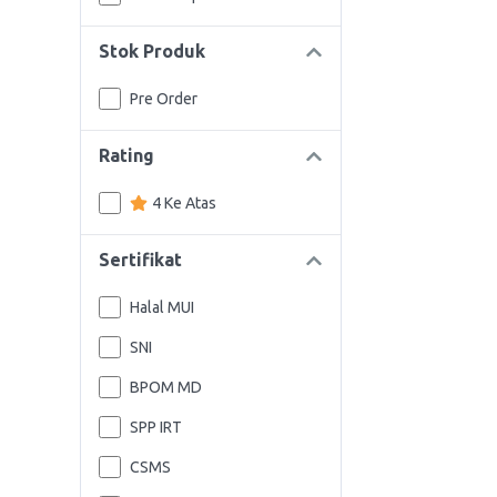
Stok Produk
Pre Order
Rating
4 Ke Atas
Sertifikat
Halal MUI
SNI
BPOM MD
SPP IRT
CSMS