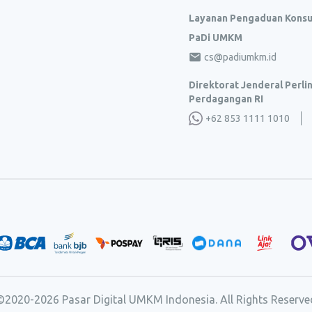
Layanan Pengaduan Kons
PaDi UMKM
cs@padiumkm.id
Direktorat Jenderal Perl
Perdagangan RI
+62 853 1111 1010
©2020-
2026
Pasar Digital UMKM Indonesia. All Rights Reserve