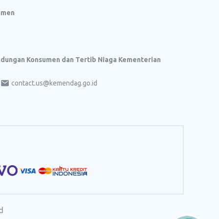
umen
indungan Konsumen dan Tertib Niaga Kementerian
contact.us@kemendag.go.id
d