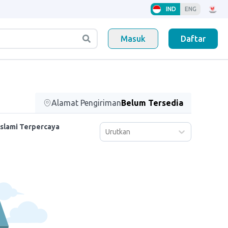
IND
ENG
Masuk
Daftar
Alamat Pengiriman
Belum Tersedia
Islami Terpercaya
Urutkan