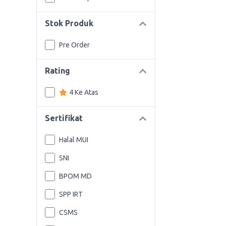
Stok Produk
Pre Order
Rating
4 Ke Atas
Sertifikat
Halal MUI
SNI
BPOM MD
SPP IRT
CSMS