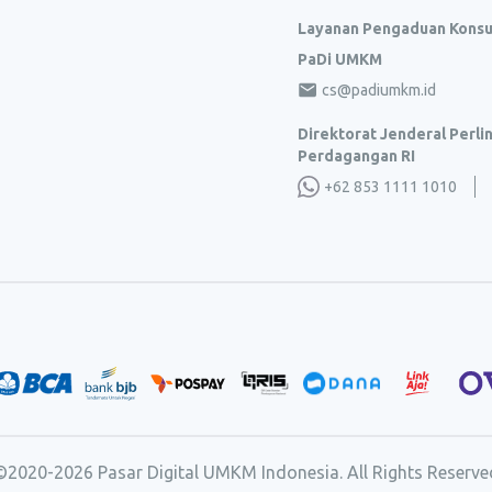
Layanan Pengaduan Kons
PaDi UMKM
cs@padiumkm.id
Direktorat Jenderal Perl
Perdagangan RI
+62 853 1111 1010
©2020-
2026
Pasar Digital UMKM Indonesia. All Rights Reserve