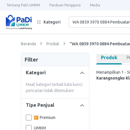
Tentang PaDi UMKM
Panduan Pengguna
Media
Kategori
Beranda
Produk
"WA 0859 3970 0884 Pembuatan
Produk
P
Filter
Kategori
Menampilkan 1 - 50
Karangnongko Kl
Maaf, kategori terkait kata kunci
pencarian tidak ditemukan!
Tipe Penjual
Premium
UMKM