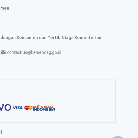
umen
indungan Konsumen dan Tertib Niaga Kementerian
contact.us@kemendag.go.id
d