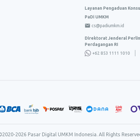
Layanan Pengaduan Kons
PaDi UMKM
cs@padiumkm.id
Direktorat Jenderal Perl
Perdagangan RI
+62 853 1111 1010
©2020-
2026
Pasar Digital UMKM Indonesia. All Rights Reserve