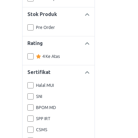
Stok Produk
Pre Order
Rating
4 Ke Atas
Sertifikat
Halal MUI
SNI
BPOM MD
SPP IRT
CSMS