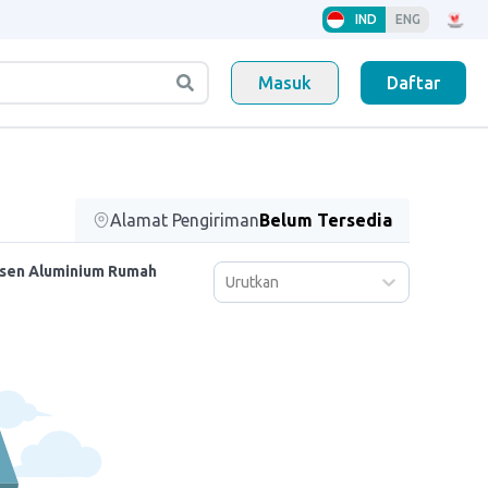
IND
ENG
Masuk
Daftar
Alamat Pengiriman
Belum Tersedia
usen Aluminium Rumah
Urutkan