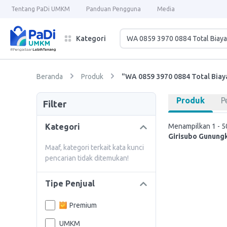
Tentang PaDi UMKM
Panduan Pengguna
Media
Kategori
Beranda
Produk
"WA 0859 3970 0884 Total Bia
Produk
P
Filter
Kategori
Menampilkan 1 - 50
Girisubo Gunungk
Maaf, kategori terkait kata kunci
pencarian tidak ditemukan!
Tipe Penjual
Premium
UMKM