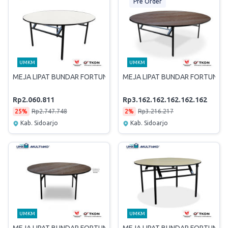
Pre Order
UMKM
UMKM
MEJA LIPAT BUNDAR FORTUNE 180 PADDED
MEJA LIPAT BUNDAR FORTUNE 1
Rp2.060.811
Rp3.162.162.162.162.162
25%
Rp2.747.748
2%
Rp3.216.217
Kab. Sidoarjo
Kab. Sidoarjo
UMKM
UMKM