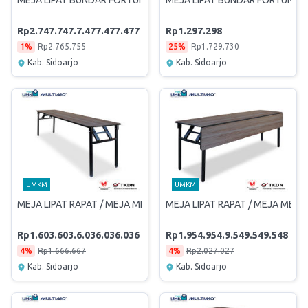
MEJA LIPAT BUNDAR FORTUNE 160 HPL
MEJA LIPAT BUNDAR FORTUNE 1
Rp2.747.747.7.477.477.477
Rp1.297.298
1%
Rp2.765.755
25%
Rp1.729.730
Kab. Sidoarjo
Kab. Sidoarjo
UMKM
UMKM
MEJA LIPAT RAPAT / MEJA MEETING / MEJA IBM FOCUS 180
MEJA LIPAT RAPAT / MEJA MEET
Rp1.603.603.6.036.036.036
Rp1.954.954.9.549.549.548
4%
Rp1.666.667
4%
Rp2.027.027
Kab. Sidoarjo
Kab. Sidoarjo