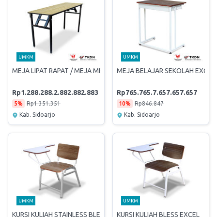
UMKM
UMKM
MEJA LIPAT RAPAT / MEJA MEETING / MEJA IBM FOCUS 120
MEJA BELAJAR SEKOLAH EXCEL
Rp1.288.288.2.882.882.883
Rp765.765.7.657.657.657
5%
Rp1.351.351
10%
Rp846.847
Kab. Sidoarjo
Kab. Sidoarjo
UMKM
UMKM
KURSI KULIAH STAINLESS BLESS EXCEL
KURSI KULIAH BLESS EXCEL