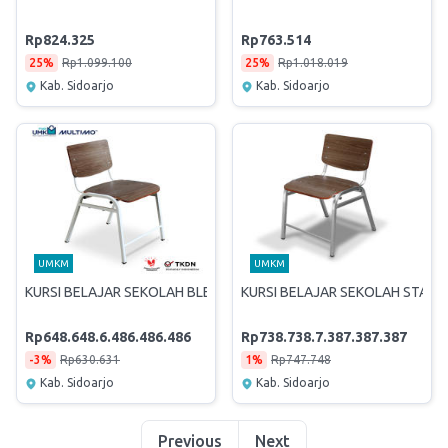
Rp824.325
Rp763.514
25%
Rp1.099.100
25%
Rp1.018.019
Kab. Sidoarjo
Kab. Sidoarjo
UMKM
UMKM
KURSI BELAJAR SEKOLAH BLESS
KURSI BELAJAR SEKOLAH STAINL
Rp648.648.6.486.486.486
Rp738.738.7.387.387.387
-3%
Rp630.631
1%
Rp747.748
Kab. Sidoarjo
Kab. Sidoarjo
Previous
Next