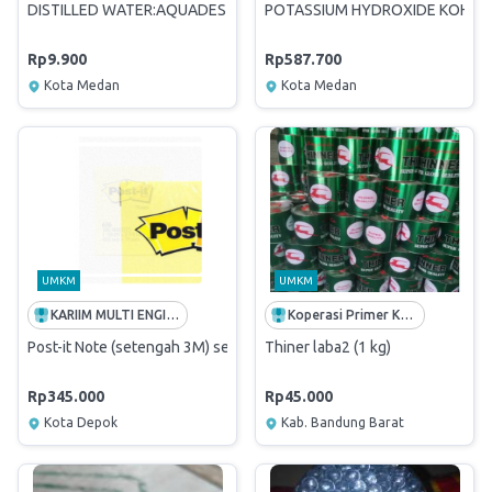
DISTILLED WATER:AQUADEST;6-7PH
POTASSIUM HYDROXIDE KOH:P
Rp9.900
Rp587.700
Kota Medan
Kota Medan
UMKM
UMKM
KARIIM MULTI ENGINEERING
Koperasi Primer Karyawan Perkebunan Montaya PTPN VIII Montaya
Post-it Note (setengah 3M) seri 656
Thiner laba2 (1 kg)
Rp345.000
Rp45.000
Kota Depok
Kab. Bandung Barat