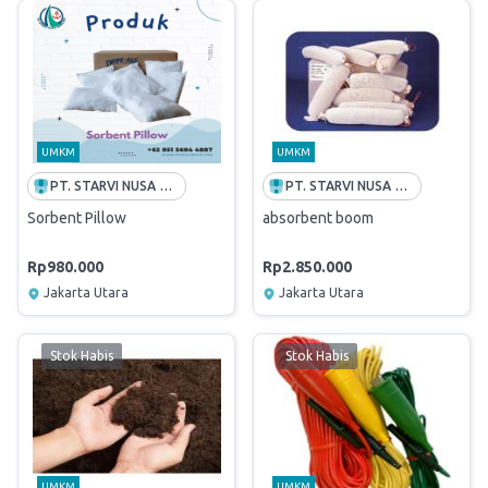
UMKM
UMKM
PT. STARVI NUSA GEMILANG
PT. STARVI NUSA GEMILANG
Sorbent Pillow
absorbent boom
Rp980.000
Rp2.850.000
Jakarta Utara
Jakarta Utara
Stok Habis
Stok Habis
UMKM
UMKM