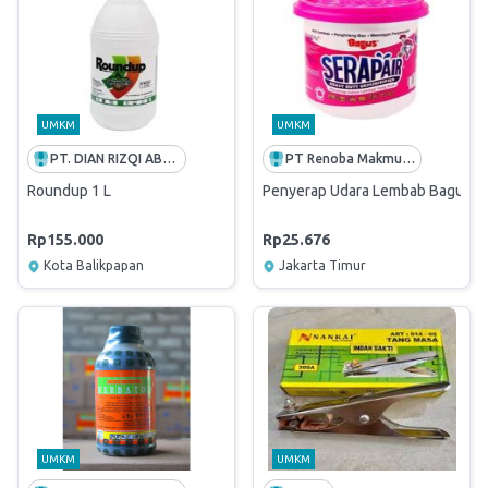
UMKM
UMKM
PT. DIAN RIZQI ABADI
PT Renoba Makmur Persada
Roundup 1 L
Penyerap Udara Lembab Bagus Ser
Rp155.000
Rp25.676
Kota Balikpapan
Jakarta Timur
UMKM
UMKM