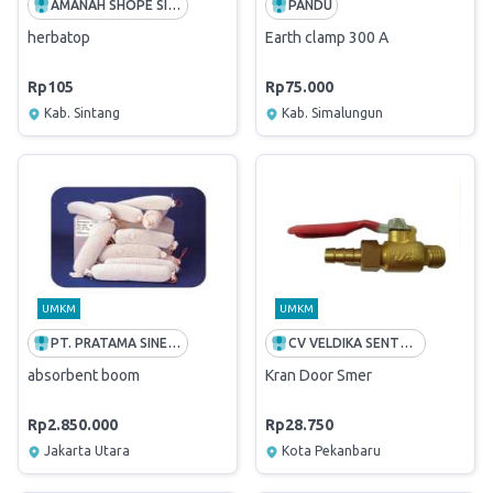
AMANAH SHOPE SINTANG
PANDU
herbatop
Earth clamp 300 A
Rp105
Rp75.000
Kab. Sintang
Kab. Simalungun
UMKM
UMKM
PT. PRATAMA SINERGI MANDIRI
CV VELDIKA SENTOSA
absorbent boom
Kran Door Smer
Rp2.850.000
Rp28.750
Jakarta Utara
Kota Pekanbaru