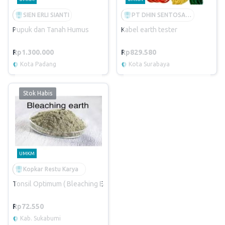
SIEN ERLI SIANTI
PT DHIN SENTOSA SEJAHTERA
Pupuk dan Tanah Humus
Kabel earth tester
Rp1.300.000
Rp829.580
Kota Padang
Kota Surabaya
Stok Habis
UMKM
Kopkar Restu Karya
Tonsil Optimum ( Bleaching Earth )
Rp72.550
Kab. Sukabumi