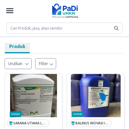
Produk
Urutkan
Filter
UMKM
UMKM
SARANA UTAMA LABSAINS
BALINUS INOVASI INDONESIA