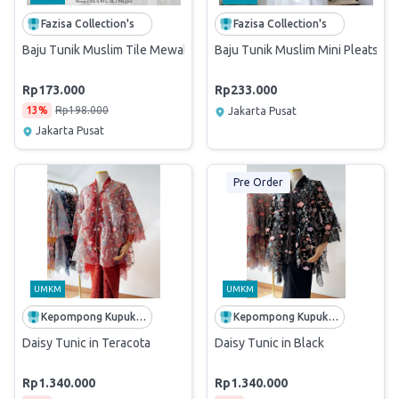
Fazisa Collection's
Fazisa Collection's
Baju Tunik Muslim Tile Mewah Ratih Wanita (Free Pulsa)
Baju Tunik Muslim Mini Pleats Cas
Rp173.000
Rp233.000
13%
Rp198.000
Jakarta Pusat
Jakarta Pusat
Pre Order
UMKM
UMKM
Kepompong Kupukupu
Kepompong Kupukupu
Daisy Tunic in Teracota
Daisy Tunic in Black
Rp1.340.000
Rp1.340.000