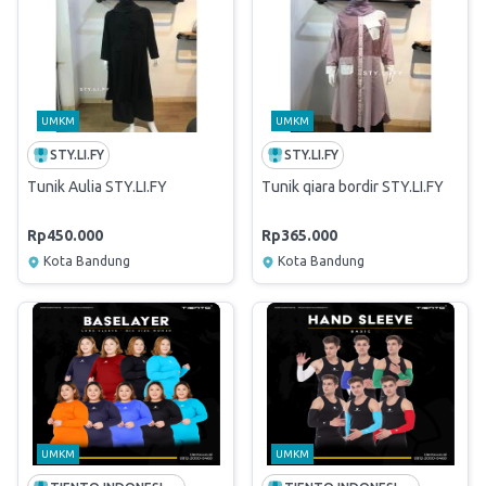
UMKM
UMKM
STY.LI.FY
STY.LI.FY
Tunik Aulia STY.LI.FY
Tunik qiara bordir STY.LI.FY
Rp450.000
Rp365.000
Kota Bandung
Kota Bandung
UMKM
UMKM