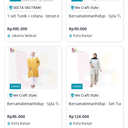
SEETA VASTRANI
We Craft Style
1 set Tunik + celana - tenun motif Jepara-toyobo fodu
Bersamatemanhidup - Syla Tunic /
Rp495.000
Rp90.000
Jakarta Selatan
Kota Banjar
UMKM
UMKM
We Craft Style
We Craft Style
Bersamatemanhidup - Syla Tunic // Tunik Swing Mustard (Size S)
Bersamatemanhidup - Set Tunic Sa
Rp85.000
Rp126.000
Kota Banjar
Kota Banjar