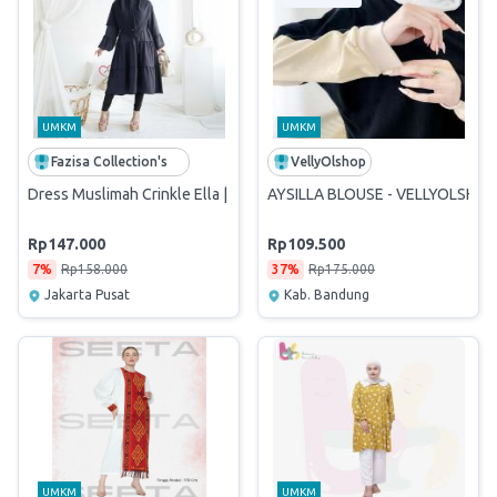
UMKM
UMKM
Fazisa Collection's
VellyOlshop
Dress Muslimah Crinkle Ella | Tunik Casual Elegan Kekinian | Allsize 
AYSILLA BLOUSE - VELLYOLSHOP 
Rp147.000
Rp109.500
7%
Rp158.000
37%
Rp175.000
Jakarta Pusat
Kab. Bandung
UMKM
UMKM