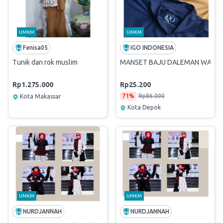
UMKM
UMKM
Fenisa05
IGO INDONESIA
Tunik dan rok muslim
MANSET BAJU DALEMAN WANIT
Rp1.275.000
Rp25.200
71%
Rp86.000
Kota Makassar
Kota Depok
UMKM
UMKM
NURDJANNAH
NURDJANNAH