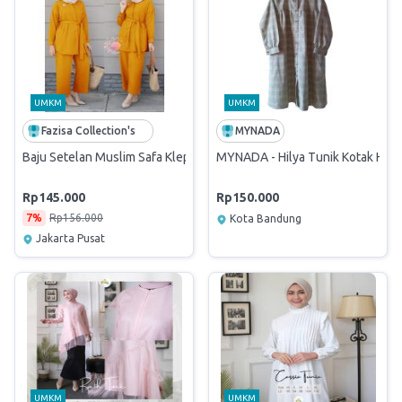
UMKM
UMKM
Fazisa Collection's
MYNADA
Baju Setelan Muslim Safa Klep Tali Obi - Modis & Nyaman, Free Pulsa
MYNADA - Hilya Tunik Kotak Hija
Rp145.000
Rp150.000
7%
Rp156.000
Kota Bandung
Jakarta Pusat
UMKM
UMKM