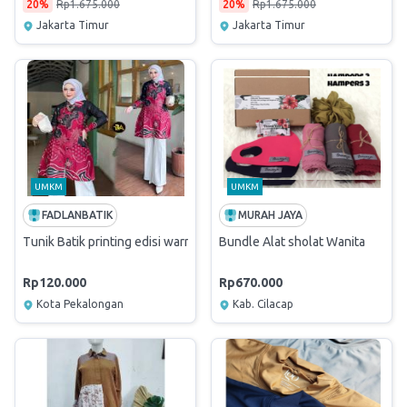
20%
Rp1.675.000
20%
Rp1.675.000
Jakarta Timur
Jakarta Timur
UMKM
UMKM
FADLANBATIK
MURAH JAYA
Tunik Batik printing edisi warna merah
Bundle Alat sholat Wanita
Rp120.000
Rp670.000
Kota Pekalongan
Kab. Cilacap