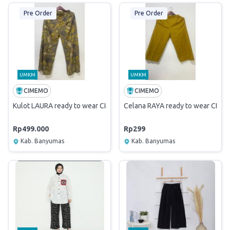
Pre Order
Pre Order
UMKM
UMKM
CIMEMO
CIMEMO
Kulot LAURA ready to wear CIMEMO material Ecoprint rayon twill
Celana RAYA ready to wear CIMEM
Rp499.000
Rp299
Kab. Banyumas
Kab. Banyumas