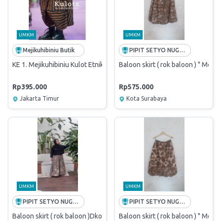
UMKM
UMKM
Mejikuhibiniu Butik
PIPIT SETYO NUGROHO
KE 1. Mejikuhibiniu Kulot Etnik
Baloon skirt ( rok baloon ) " Met
Rp395.000
Rp575.000
Jakarta Timur
Kota Surabaya
UMKM
UMKM
PIPIT SETYO NUGROHO
PIPIT SETYO NUGROHO
Baloon skirt ( rok baloon )Dkoe Outerwear
Baloon skirt ( rok baloon ) " Met