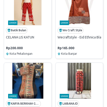
UMKM
UMKM
Batik Bulan
We Craft Style
CELANA LIS KATUN
Wecraftstyle - Eid Ethnica Black Se
Rp200.000
Rp165.000
Kota Pekalongan
Kota Banjar
UMKM
UMKM
KARYA BERKHAH GEMILANG
LAIBANA.ID