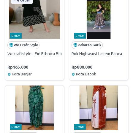
Pre Order
UMKM
UMKM
We Craft Style
Pekatan Batik
Wecraftstyle - Eid Ethnica Black Series // Rok Lilit All Size
Rok Highwaist Lasem Panca
Rp165.000
Rp880.000
Kota Banjar
Kota Depok
UMKM
UMKM