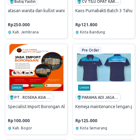
Butiq Yastin
CV TILU OPAT KARSA RUPA
atasan wanita dan kullot wanita berwarna putih bersih dengan kain y
Kaos Purnabakti Batch 3 Tahun 2
Rp250.000
Rp121.800
Kab. Jembrana
Kota Bandung
Pre Order
UMKM
UMKM
PT . ROSEKA ASIA LOGISTICS
PARAMA ADI JAGADDHITA
Specialist Import Borongan All-In
Kemeja maintenance lengan pen
Rp100.000
Rp125.000
Kab. Bogor
Kota Semarang