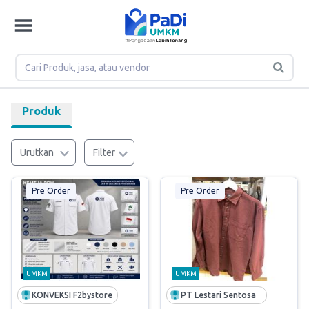
Produk
Urutkan
Filter
Pre Order
Pre Order
UMKM
UMKM
KONVEKSI F2bystore
PT Lestari Sentosa