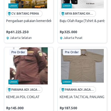
UMKM
UMKM
CV. BINTANG PRIMA
ARYA BINTANG KHATULISTIWA
Baju Olah Raga (Tshirt & pants)
Pengadaan pakaian kemerdekaan ATK kebutuhan konsumtif R
Rp61.225.250
Rp325.000
Jakarta Selatan
Jakarta Pusat
Pre Order
Pre Order
UMKM
UMKM
PARAMA ADI JAGADDHITA
PARAMA ADI JAGADDHITA
KEMEJA PDL COKLAT
KEMEJA TACTICAL PANJANG AME
Rp145.000
Rp187.500