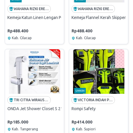
WAHANA RIZKI EREZFIDA
WAHANA RIZKI EREZFIDA
Kemeja Katun Linen Lengan Pendek Beige
Kemeja Flannel Kerah Skipper Le
Rp488.400
Rp488.400
Kab. Cilacap
Kab. Cilacap
UMKM
TRI CITRA WIRAUSAHA NASIONAL
VICTORIA INDAH PAPUA
ONDA Jet Shower Closet S 21 Glacier White Bidet Spray Toilet Sem
Rompi Safety
Rp185.000
Rp414.000
Kab. Tangerang
Kab. Supiori