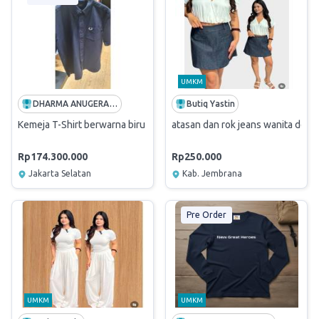
UMKM
DHARMA ANUGERAH SINERGI
Butiq Yastin
Kemeja T-Shirt berwarna biru dan Safety Shoes S3 ESD Black Low
atasan dan rok jeans wanita denga
Rp174.300.000
Rp250.000
Jakarta Selatan
Kab. Jembrana
Pre Order
UMKM
UMKM