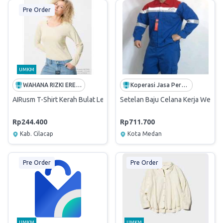
Pre Order
UMKM
WAHANA RIZKI EREZFIDA
Koperasi Jasa Perusahaan Gas Negara
AIRusm T-Shirt Kerah Bulat Lengan Panjang (Inner) Natural
Setelan Baju Celana Kerja Wearpa
Rp244.400
Rp711.700
Kab. Cilacap
Kota Medan
Pre Order
Pre Order
UMKM
UMKM