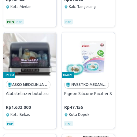
Kota Medan
Kab. Tangerang
PDN
PKP
PKP
UMKM
UMKM
ASKO MEDCLIN JAYA MANDIRI
INVESTKO MEGAMART | SUPPLIER TERBAIK PADI UMKM
M BAR CHAIR COFFEE
Alat stelirizer botol asi
Pigeon Silicone Pacifier Step 2 usia 6
Rp1.632.000
Rp47.155
Kota Bekasi
Kota Depok
PKP
PKP