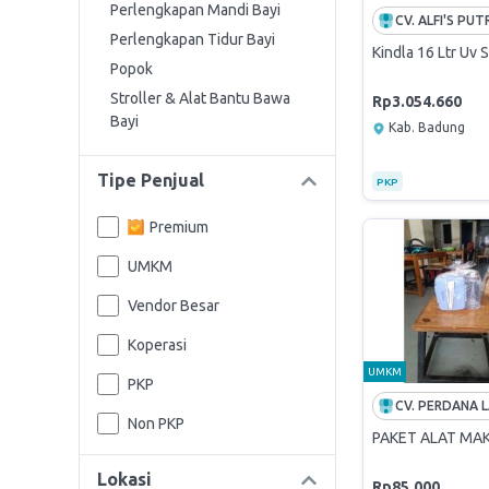
Perlengkapan Mandi Bayi
Perlengkapan Tidur Bayi
Kindla 16 Ltr Uv S
Popok
Stroller & Alat Bantu Bawa
Rp3.054.660
Bayi
Kab. Badung
Tipe Penjual
PKP
Premium
UMKM
Vendor Besar
Koperasi
UMKM
PKP
Non PKP
PAKET ALAT MA
Lokasi
Rp85.000