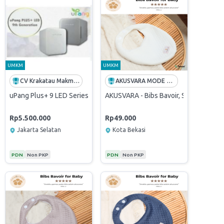
UMKM
UMKM
CV Krakatau Makmur Abadi
AKUSVARA MODE GLOBAL
su Bayi
icon Nipples 103-OT (L) 12'S / Dot Bayi
uPang Plus+ 9 LED Series UV Sterilizer
AKUSVARA - Bibs Bavoir, Slaber Bayi 
Rp5.500.000
Rp49.000
Jakarta Selatan
Kota Bekasi
PDN
Non PKP
PDN
Non PKP