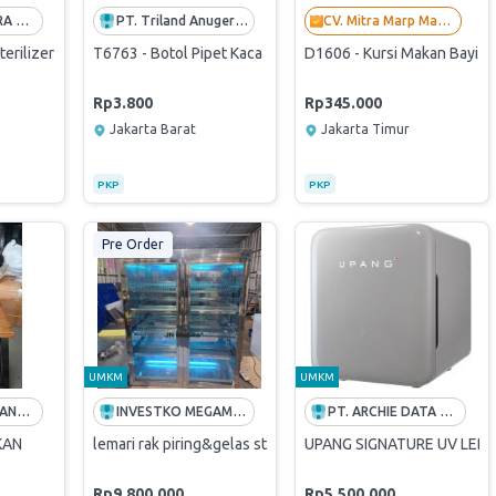
CV. ALFI'S PUTRA MANDIRI
PT. Triland Anugerah Mandiri
CV. Mitra Marp Mandiri
terilizer
T6763 - Botol Pipet Kaca Tebal Amber 30ML / Dropper Glas
D1606 - Kursi Makan Bayi Ba
Rp3.800
Rp345.000
Jakarta Barat
Jakarta Timur
PKP
PKP
Pre Order
UMKM
UMKM
CV. PERDANA LANGGENG SEJAHTERA
INVESTKO MEGAMART | SUPPLIER TERBAIK PADI UMKM
PT. ARCHIE DATA TECHNOLOGY
KAN
lemari rak piring&gelas stainless + uv
UPANG SIGNATURE UV LED S
Rp9.800.000
Rp5.500.000