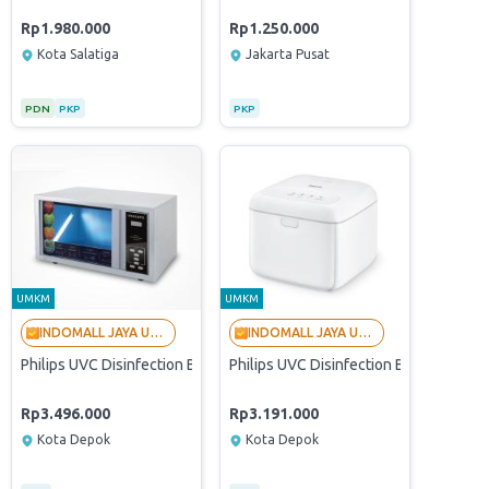
Rp1.980.000
Rp1.250.000
Kota Salatiga
Jakarta Pusat
PDN
PKP
PKP
UMKM
UMKM
INDOMALL JAYA UTAMA - LANGGANAN BUMN
INDOMALL JAYA UTAMA - LANGGANAN BUMN
ralatan Makan 5 in 1
Philips UVC Disinfection Box 30L (Originally Verified Store By PaDi 
Philips UVC Disinfection Box 10L (Orig
Rp3.496.000
Rp3.191.000
Kota Depok
Kota Depok