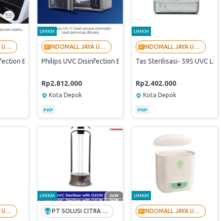
UMKM
UMKM
INDOMALL JAYA UTAMA - LANGGANAN BUMN
INDOMALL JAYA UTAMA - LANGGANAN BUMN
INDOMALL JAYA UTAMA - LANGGANAN BUMN
fection Box 48Liter (Originally Verified Store By PaDi UMKM)
Philips UVC Disinfection Box 30Liter (Originally Verified 
Tas Sterilisasi- 59S UVC L
Rp2.812.000
Rp2.402.000
Kota Depok
Kota Depok
PKP
PKP
UMKM
UMKM
INDOMALL JAYA UTAMA - LANGGANAN BUMN
PT SOLUSI CITRA OPPORTUNITY -FREE ONGKIR INDONESIA
INDOMALL JAYA UTAMA - LANGGANAN BUMN