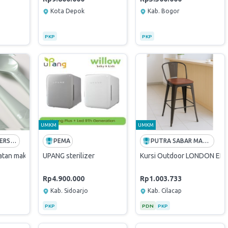
Kota Depok
Kab. Bogor
PKP
PKP
UMKM
UMKM
CIPTA KARYA PERSADA
PEMA
PUTRA SABAR MANDIRI
atan makan, set isi 18, warna campuran
UPANG sterilizer
Kursi Outdoor LONDON EL
Rp4.900.000
Rp1.003.733
Kab. Sidoarjo
Kab. Cilacap
PKP
PDN
PKP