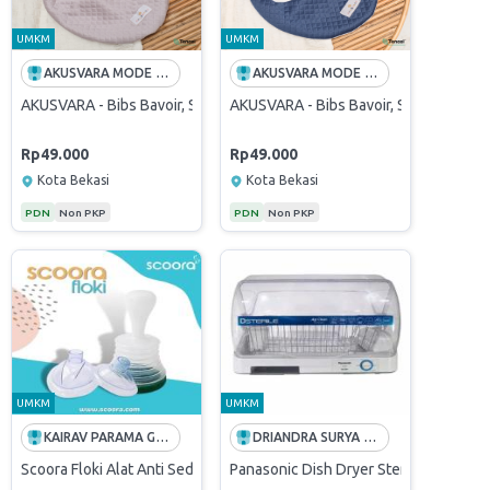
UMKM
UMKM
AKUSVARA MODE GLOBAL
AKUSVARA MODE GLOBAL
aber Bayi Premium in Matcha
AKUSVARA - Bibs Bavoir, Slaber bayi Premium in Silver Beige
AKUSVARA - Bibs Bavoir, Slaber Bayi P
Rp49.000
Rp49.000
Kota Bekasi
Kota Bekasi
PDN
Non PKP
PDN
Non PKP
UMKM
UMKM
KAIRAV PARAMA GROUP
DRIANDRA SURYA PERKASA
one Brush
Scoora Floki Alat Anti Sedak Untuk Anak Dan Dewasa Original
Panasonic Dish Dryer Sterilizer FDS03