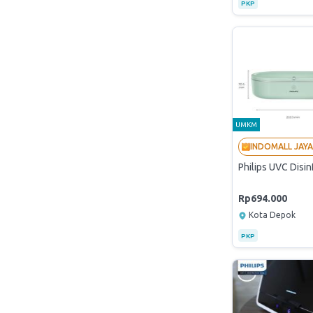
PKP
UMKM
Philips UVC Disin
Rp694.000
Kota Depok
PKP