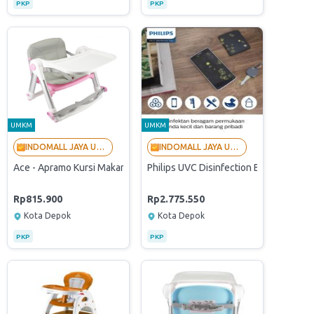
PKP
PKP
UMKM
UMKM
INDOMALL JAYA UTAMA - LANGGANAN BUMN
INDOMALL JAYA UTAMA - LANGGANAN BUMN
Ace - Apramo Kursi Makan Bayi Flippa - Pink (Originally Verified Stor
Philips UVC Disinfection Box 10Liter 
Rp815.900
Rp2.775.550
Kota Depok
Kota Depok
PKP
PKP