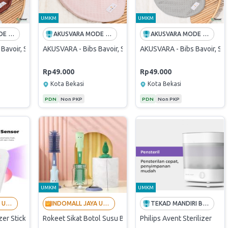
UMKM
UMKM
AKUSVARA MODE GLOBAL
AKUSVARA MODE GLOBAL
AKUSVARA MODE GLOBAL
Bavoir, Slaber Bayi Premium in Teracota
AKUSVARA - Bibs Bavoir, Slaber Bayi Premium in Cream
AKUSVARA - Bibs Bavoir, Sl
Rp49.000
Rp49.000
Kota Bekasi
Kota Bekasi
PDN
Non PKP
PDN
Non PKP
UMKM
UMKM
INDOMALL JAYA UTAMA - LANGGANAN BUMN
INDOMALL JAYA UTAMA - LANGGANAN BUMN
TEKAD MANDIRI BERJAYA
zer Stick UVC Steril Disinfektan Portable Ultraviolet
Rokeet Sikat Botol Susu Bayi Silikon Set 3 in 1 Bottle Silic
Philips Avent Sterilizer