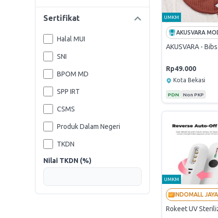
Sertifikat
UMKM
Halal MUI
AKUSVARA - Bibs 
SNI
Rp49.000
BPOM MD
Kota Bekasi
SPP IRT
PDN
Non PKP
CSMS
Produk Dalam Negeri
TKDN
Nilai TKDN (%)
UMKM
Rokeet UV Sterili