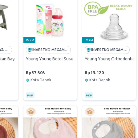
UMKM
UMKM
DRIANDRA SURYA PERKASA
INVESTKO MEGAMART | SUPPLIER TERBAIK PADI UMKM
INVESTKO MEGAMART | SUPPLIER TERBAIK PADI UMKM
kan Bayi Dengan Tray Adjustable Mrbc-Gr - Abu-Abu Baby High Chair
Young Young Botol Susu IL-811 BPA Free 140ml / Botol Su
Young Young Orthodontic Sil
Rp37.505
Rp13.120
Kota Depok
Kota Depok
PKP
PKP