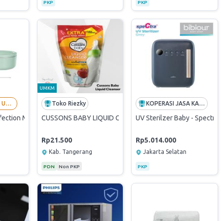
PKP
PKP
UMKM
INDOMALL JAYA UTAMA - LANGGANAN BUMN
Toko Riezky
KOPERASI JASA KARYAWAN PERMODALAN NASIONAL MADANI
fection Mini Box - Green (Originally Verified Store By PaDi UMKM)
CUSSONS BABY LIQUID CLEANSER 400ML
UV Sterilzer Baby - Spectra
Rp21.500
Rp5.014.000
Kab. Tangerang
Jakarta Selatan
PDN
Non PKP
PKP