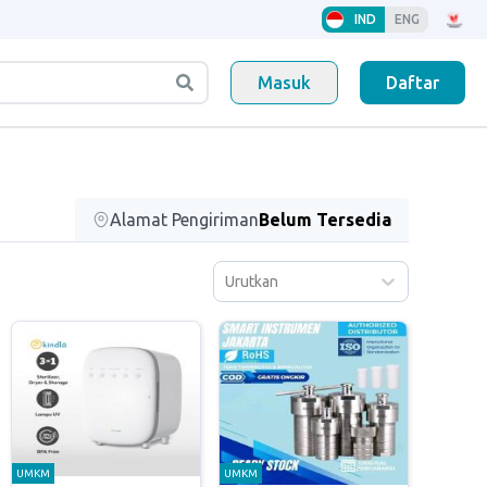
IND
ENG
Masuk
Daftar
Alamat Pengiriman
Belum Tersedia
Urutkan
UMKM
UMKM