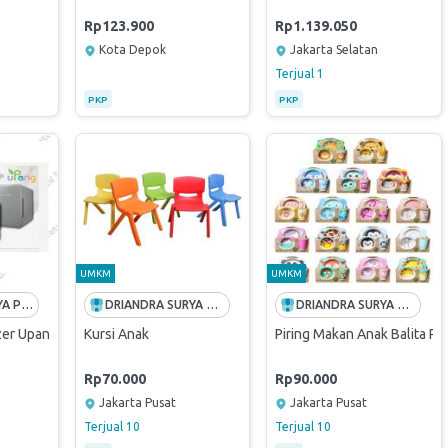
Rp123.900
Rp1.139.050
Kota Depok
Jakarta Selatan
Terjual
1
PKP
PKP
UMKM
UMKM
CV SUMBER JAYA PRATAMA
DRIANDRA SURYA PERKASA
DRIANDRA SURYA PERKASA
izer Upang Plus Led 9th Generation
Kursi Anak
Piring Makan Anak Balita Pe
Rp70.000
Rp90.000
Jakarta Pusat
Jakarta Pusat
Terjual
10
Terjual
10