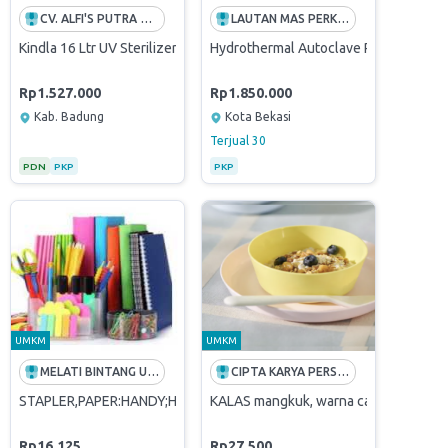
CV. ALFI'S PUTRA MANDIRI
LAUTAN MAS PERKASA
s Bottle Pipette 30 ML
by Feeding Chair High Chair Bayi Kursi MPASI Feeding Seat
Kindla 16 Ltr UV Sterilizer dan Pengering Perlengkapan Bayu 220 Wat
Hydrothermal Autoclave Reactor with 
Rp1.527.000
Rp1.850.000
Kab. Badung
Kota Bekasi
Terjual
30
PDN
PKP
PKP
UMKM
UMKM
MELATI BINTANG UTAMA
CIPTA KARYA PERSADA
TERILIZATION UV-C 270 - 280nm - Grey
STAPLER,PAPER:HANDY;HD-10;2-250SHT
KALAS mangkuk, warna campuran
Rp16.125
Rp27.500