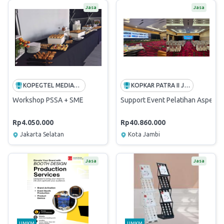
Jasa
Jasa
KOPEGTEL MEDIATRON
KOPKAR PATRA II JAMBI
Workshop PSSA + SME
Support Event Pelatihan Aspek 
Rp4.050.000
Rp40.860.000
Jakarta Selatan
Kota Jambi
Jasa
Jasa
UMKM
UMKM