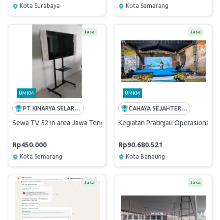
Kota Surabaya
Kota Semarang
Jasa
Jasa
UMKM
UMKM
PT KINARYA SELARAS PIRANTI REGIONAL JATENG & DIY
CAHAYA SEJAHTERA MANDIRI
Sewa TV 52 in area Jawa Tengah
Kegiatan Pratinjau Operasional 
Rp450.000
Rp90.680.521
Kota Semarang
Kota Bandung
Jasa
Jasa