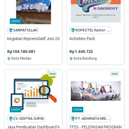
UMKM
SARIPATULLAH
KOPEGTEL Kantor Perusahaan
Kegiatan Reprenstatif Juni 2026
Activities Pack
Rp104.180.081
Rp1.440.725
Kota Medan
Kota Bandung
Jasa
Jasa
UMKM
UMKM
CV. SENTRA SURYA
PT. ADHIMATA KREATIF INDONESIA
Jasa Pembuatan Dashboard Monitoring Fungsi ME
TFSS - PELEPASAN PROGRAM DI