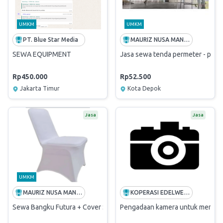
UMKM
UMKM
PT. Blue Star Media
MAURIZ NUSA MANDIRI
SEWA EQUIPMENT
Jasa sewa tenda permeter - perha
Rp450.000
Rp52.500
Jakarta Timur
Kota Depok
Jasa
Jasa
UMKM
MAURIZ NUSA MANDIRI
KOPERASI EDELWEISS BHAKTI UTAMA
Sewa Bangku Futura + Cover Sarung Putih
Pengadaan kamera untuk menduku