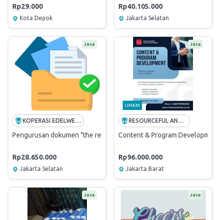
Rp29.000
Rp40.105.000
Kota Depok
Jakarta Selatan
Jasa
Jasa
UMKM
KOPERASI EDELWEISS BHAKTI UTAMA
RESOURCEFUL AND INITIATIVE
Pengurusan dokumen "the rental of exclusive desk Dubai"
Content & Program Development
Rp28.650.000
Rp96.000.000
Jakarta Selatan
Jakarta Barat
Jasa
Jasa