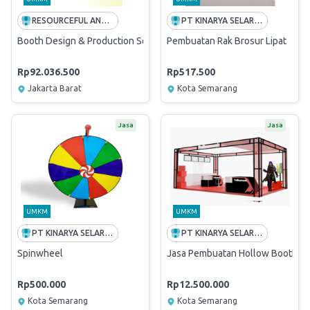
RESOURCEFUL AND INITIATIVE
PT KINARYA SELARAS PIRANTI REGIONAL JATENG & DIY
Booth Design & Production Services for Telin - IDNOG Pullman
Pembuatan Rak Brosur Lipat
Rp92.036.500
Rp517.500
Jakarta Barat
Kota Semarang
Jasa
Jasa
UMKM
UMKM
PT KINARYA SELARAS PIRANTI REGIONAL JATENG & DIY
PT KINARYA SELARAS PIRANTI REGIONAL JATENG & DIY
Spinwheel
Jasa Pembuatan Hollow Booth
Rp500.000
Rp12.500.000
Kota Semarang
Kota Semarang