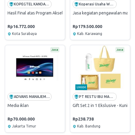
KOPEGTEL KANDATEL SBB
Koperasi Usaha Warga pupuk Kujang
Hasil Final atas Program Akselerasi Sales Witel Juni Juara Periode J
Jasa kegiatan pengawalan market
Rp16.772.000
Rp179.500.000
Kota Surabaya
Kab. Karawang
Jasa
Jasa
UMKM
ADVANS MANAJEMEN INDIGO
PT RESTU IBU MANDIRI
Media iklan
Gift Set 2 in 1 Ekslusive - Kuning
Rp70.000.000
Rp238.738
Jakarta Timur
Kab. Bandung