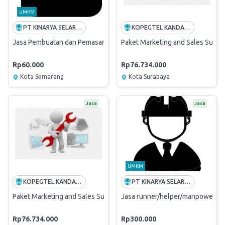
UMKM
PT KINARYA SELARAS PIRANTI REGIONAL JATENG & DIY
KOPEGTEL KANDATEL SBB
Jasa Pembuatan dan Pemasangan Lampu LED Booth/Stand Pameran
Paket Marketing and Sales Summit
Rp60.000
Rp76.734.000
Kota Semarang
Kota Surabaya
Jasa
Jasa
UMKM
KOPEGTEL KANDATEL SBB
PT KINARYA SELARAS PIRANTI REGIONAL JATENG & DIY
Paket Marketing and Sales Summit Telkom Regional III 2026
Jasa runner/helper/manpower ar
Rp76.734.000
Rp300.000