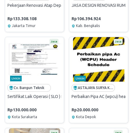
Pekerjaan Renovasi Atap Depan Rumah Dinas Jl. Sriwijaya Raya No. 1
JASA DESIGN RENOVASI RUMAH
Rp133.308.108
Rp106.394.924
Jakarta Timur
Kab. Bengkalis
Jasa
Jasa
UMKM
UMKM
Cv. Bangun Teknik
ASTAJAYA SURYA KENCANA
Sertifikat Laik Operasi ( SLO ) Beserta NIDI
Perbaikan Pipa AC (wpcu) header
Rp130.000.000
Rp20.000.000
Kota Surakarta
Kota Depok
Jasa
Jasa