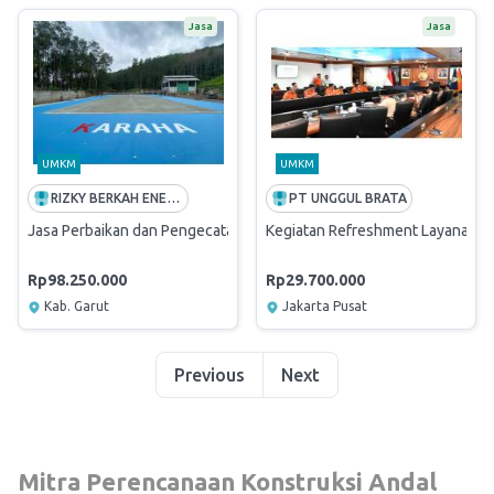
Jasa
Jasa
UMKM
UMKM
RIZKY BERKAH ENERGY
PT UNGGUL BRATA
Jasa Perbaikan dan Pengecatan Lapang Tenis PT PGE Tbk Area Kara
Kegiatan Refreshment Layanan P
Rp98.250.000
Rp29.700.000
Kab. Garut
Jakarta Pusat
Previous
Next
Mitra Perencanaan Konstruksi Andal