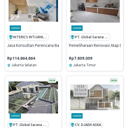
UMKM
UMKM
INTERICS INTIJAYA ASIA
PT. Global Sarana Reksatama
Jasa Konsultan Perencana Basic Design Renovasi Ruang Kerja CB4
Pemeliharaan Renovasi Atap Depan
Rp114.864.864
Rp7.809.009
Jakarta Selatan
Jakarta Timur
Jasa
Jasa
UMKM
UMKM
PT. Global Sarana Reksatama
CV. DJAEN ASKA