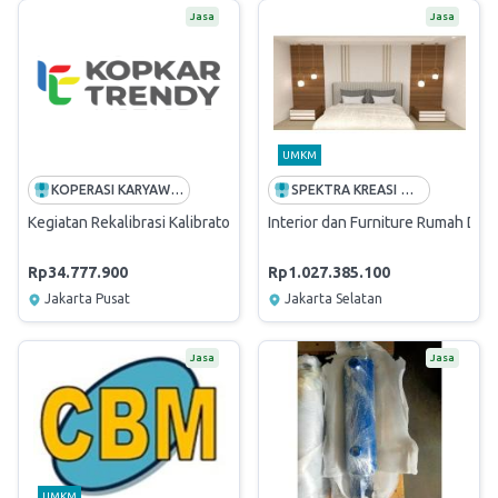
Jasa
Jasa
UMKM
KOPERASI KARYAWAN PT TELEKOMUNIKASI INDONESIA
SPEKTRA KREASI WIJATRA
Kegiatan Rekalibrasi Kalibrator Alat Perbaikan LK-016-IDN (Lokasi Jak
Interior dan Furniture Rumah Dinas
Rp34.777.900
Rp1.027.385.100
Jakarta Pusat
Jakarta Selatan
Jasa
Jasa
UMKM