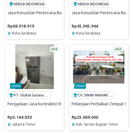
HEBSA INDONESIA
HEBSA INDONESIA
Jasa Konusltan Perencana Basic Design Lobby Gedung Menara Mandiri
Jasa Konusltan Perencana Basic 
Rp68.918.919
Rp45.945.946
Kota Surabaya
Kota Surabaya
Jasa
Jasa
UMKM
UMKM
PT. Global Sarana Reksatama
CV. SINAR MAWAR PERKASA
Pengadaan Jasa Kontraktor Renovasi Rumah Dinas Griya Mandiri Re
Pekerjaan Perbaikan Tempat GYM,
Rp5.164.830
Rp25.069.000
Jakarta Timur
Kab. Seram Bagian Timur