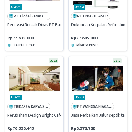
UMKM
UMKM
PT. Global Sarana Reksatama
PT UNGGUL BRATA
Renovasi Rumah Dinas PT Bank Mandiri (Persero) Tbk. Griya Mandiri C
Dukungan Kegiatan Refreshment 
Rp72.635.000
Rp27.685.000
Jakarta Timur
Jakarta Pusat
Jasa
Jasa
UMKM
UMKM
TRIKARSA KARYA SENTOSA
PT.WANGSA NIAGA SAKTI
Perubahan Design Bright Cafe Surabaya, Jagir incl. Owner Estimate
Jasa Perbaikan Jalur septik tank
Rp70.326.443
Rp6.276.700