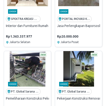
UMKM
UMKM
SPEKTRA KREASI WIJATRA
PORTAL INOVASI KREASI
Interior dan Furniturei Rumah Dinas Bank Mandiri Bukit Hijau
Jasa Perlengkapan Baporsosbud
Rp1.363.337.977
Rp20.000.000
Jakarta Selatan
Jakarta Pusat
Jasa
Jasa
UMKM
UMKM
PT. Global Sarana Reksatama
PT. Global Sarana Reksatama
Pemeliharaan Konstruksi Pekerjaan Atap Belakang Rumah Dinas Jl. Sr
Pekerjaan Konstruksi Renovasi Rum