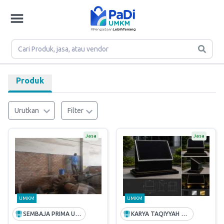
Produk
Urutkan
Filter
Jasa
Jasa
UMKM
UMKM
SEMBAJA PRIMA UTAMA
KARYA TAQIYYAH PRIMA