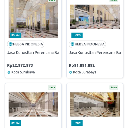
UMKM
UMKM
HEBSA INDONESIA
HEBSA INDONESIA
Jasa Konusltan Perencana Basic Design Lobby Gedung Menara Mandiri
Jasa Konusltan Perencana Basic 
Rp22.972.973
Rp91.891.892
Kota Surabaya
Kota Surabaya
Jasa
Jasa
UMKM
UMKM