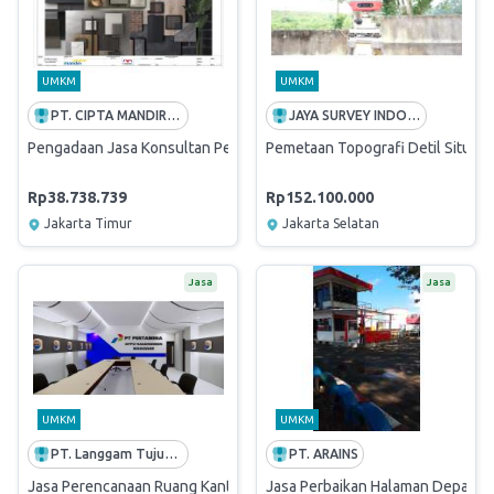
UMKM
UMKM
PT. CIPTA MANDIRI PERENCANA
JAYA SURVEY INDONESIA
Pengadaan Jasa Konsultan Perencana Pembangunan Flat Pasundan 
Pemetaan Topografi Detil Situasi
Rp38.738.739
Rp152.100.000
Jakarta Timur
Jakarta Selatan
Jasa
Jasa
UMKM
UMKM
PT. Langgam Tujuh Enam
PT. ARAINS
Jasa Perencanaan Ruang Kantor AFT Hasanuddin
Jasa Perbaikan Halaman Depan Po