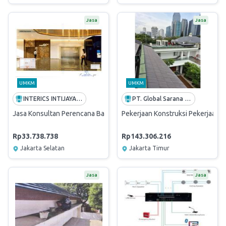
Jasa
Jasa
UMKM
UMKM
INTERICS INTIJAYA ASIA
PT. Global Sarana Reksatama
Jasa Konsultan Perencana Basic Design Renovasi Interior Lobby Ged
Pekerjaan Konstruksi Pekerjaan A
Rp33.738.738
Rp143.306.216
Jakarta Selatan
Jakarta Timur
Jasa
Jasa