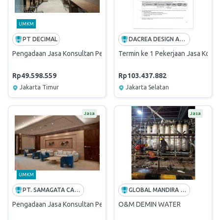
UMKM
PT DECIMAL
DACREA DESIGN AND ENGINEERING CONSULTANTS
Pengadaan Jasa Konsultan Pengawas Renovasi Gedung Bagindo Azi
Termin ke 1 Pekerjaan Jasa Konsu
Rp49.598.559
Rp103.437.882
Jakarta Timur
Jakarta Selatan
Jasa
Jasa
UMKM
PT. SAMAGATA CASANOVA ARSITEK
GLOBAL MANDIRA SEMESTA
Pengadaan Jasa Konsultan Pengawas Renovasi Ruang Meeting Sulawes
O&M DEMIN WATER