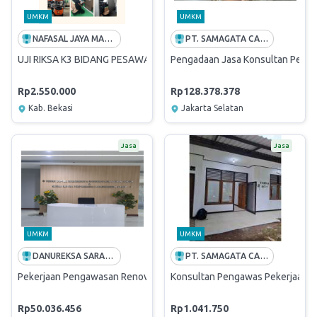
UMKM
UMKM
NAFASAL JAYA MANDIRI SAFETY
PT. SAMAGATA CASANOVA ARSITEK
UJI RIKSA K3 BIDANG PESAWAT TENAGA DAN PRODUKSI UNTUK WI
Pengadaan Jasa Konsultan Penga
Rp2.550.000
Rp128.378.378
Kab. Bekasi
Jakarta Selatan
Jasa
Jasa
UMKM
UMKM
DANUREKSA SARANA CIPTA
PT. SAMAGATA CASANOVA ARSITEK
Pekerjaan Pengawasan Renovasi Ruang Keja Lantai 8 Wisma Mandiri
Konsultan Pengawas Pekerjaan Reno
Rp50.036.456
Rp1.041.750