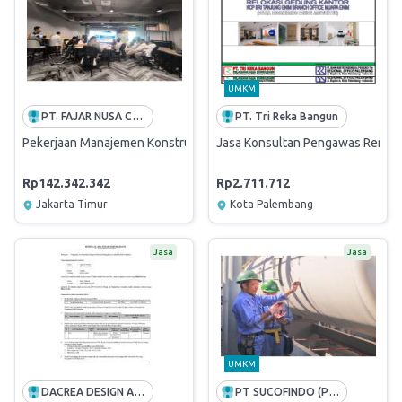
UMKM
PT. FAJAR NUSA CONSULTANTS
PT. Tri Reka Bangun
Pekerjaan Manajemen Konstruksi Design and Build Pembangunan Flat 
Jasa Konsultan Pengawas Renova
Rp142.342.342
Rp2.711.712
Jakarta Timur
Kota Palembang
Jasa
Jasa
UMKM
DACREA DESIGN AND ENGINEERING CONSULTANTS
PT SUCOFINDO (PERSERO)