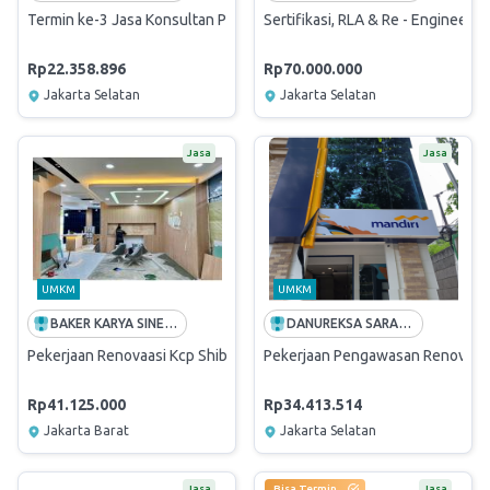
Termin ke-3 Jasa Konsultan Pengawas Renovasi Ruang Kerja Commer
Sertifikasi, RLA & Re - Engineeri
Rp22.358.896
Rp70.000.000
Jakarta Selatan
Jakarta Selatan
Jasa
Jasa
UMKM
UMKM
BAKER KARYA SINERGI
DANUREKSA SARANA CIPTA
Pekerjaan Renovaasi Kcp Shibuya PIK2
Pekerjaan Pengawasan Renovasi 
Rp41.125.000
Rp34.413.514
Jakarta Barat
Jakarta Selatan
Jasa
Bisa Termin
Jasa