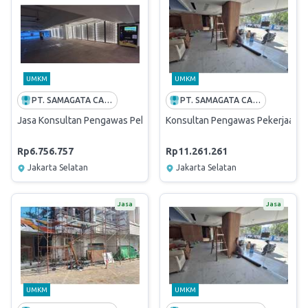
UMKM
UMKM
PT. SAMAGATA CASANOVA ARSITEK
PT. SAMAGATA CASANOVA ARSITEK
Jasa Konsultan Pengawas Pekerjaan Pelebaran Akses Menuju Kanti
Konsultan Pengawas Pekerjaan Re
Rp6.756.757
Rp11.261.261
Jakarta Selatan
Jakarta Selatan
Jasa
Jasa
UMKM
UMKM