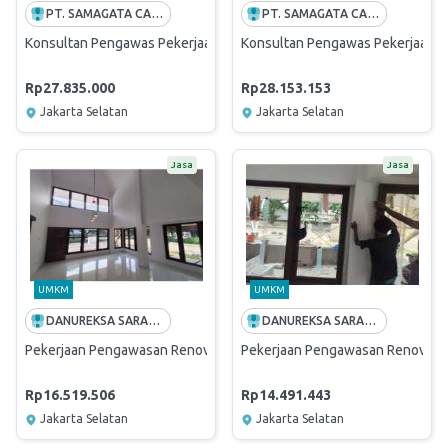
PT. SAMAGATA CASANOVA ARSITEK
PT. SAMAGATA CASANOVA ARSITEK
Konsultan Pengawas Pekerjaan Renovasi Menara Mandiri I Lantai 28 
Konsultan Pengawas Pekerjaan Re
Rp27.835.000
Rp28.153.153
Jakarta Selatan
Jakarta Selatan
Jasa
Jasa
UMKM
UMKM
DANUREKSA SARANA CIPTA
DANUREKSA SARANA CIPTA
Pekerjaan Pengawasan Renovasi Rumah Dinas Griya Mandiri Rempoa H
Pekerjaan Pengawasan Renovasi R
Rp16.519.506
Rp14.491.443
Jakarta Selatan
Jakarta Selatan