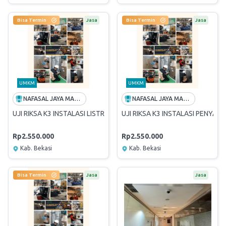
Bisa Termin
Jasa
Bisa Termin
Jasa
UMKM
UMKM
NAFASAL JAYA MANDIRI SAFETY
NAFASAL JAYA MANDIRI SAFETY
UJI RIKSA K3 INSTALASI LISTRIK UNTUK WILAYAH KABUPATEN SER
UJI RIKSA K3 INSTALASI PENYA
Rp2.550.000
Rp2.550.000
Kab. Bekasi
Kab. Bekasi
Bisa Termin
Jasa
Jasa