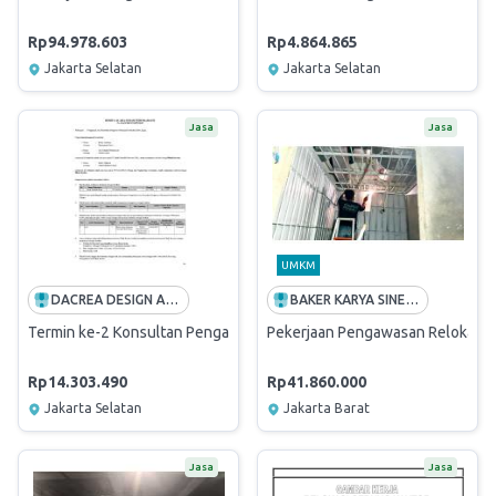
Rp94.978.603
Rp4.864.865
Jakarta Selatan
Jakarta Selatan
Jasa
Jasa
UMKM
DACREA DESIGN AND ENGINEERING CONSULTANTS
BAKER KARYA SINERGI
Termin ke-2 Konsultan Pengawas Pekerjaan Perbaikan Flar Cijagra
Pekerjaan Pengawasan Relokasi d
Rp14.303.490
Rp41.860.000
Jakarta Selatan
Jakarta Barat
Jasa
Jasa