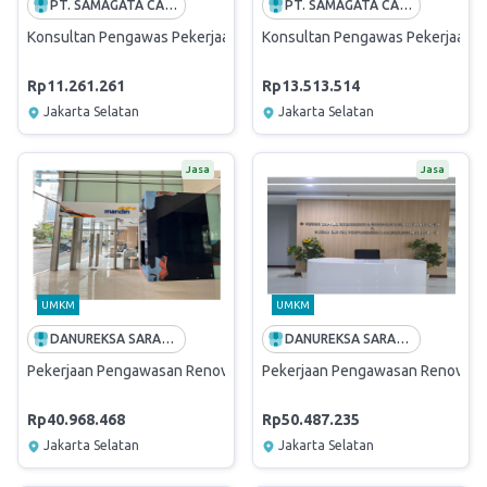
PT. SAMAGATA CASANOVA ARSITEK
PT. SAMAGATA CASANOVA ARSITEK
Konsultan Pengawas Pekerjaan Renovasi Facade, Furniture, M/E KC
Konsultan Pengawas Pekerjaan Re
Rp11.261.261
Rp13.513.514
Jakarta Selatan
Jakarta Selatan
Jasa
Jasa
UMKM
UMKM
DANUREKSA SARANA CIPTA
DANUREKSA SARANA CIPTA
Pekerjaan Pengawasan Renovasi Relokasi KCP Jakarta Bluegreen
Pekerjaan Pengawasan Renovasi R
Rp40.968.468
Rp50.487.235
Jakarta Selatan
Jakarta Selatan