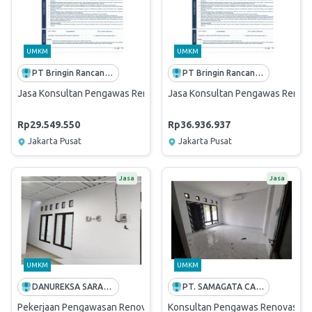
UMKM
UMKM
PT Bringin Rancang Sejahtera
PT Bringin Rancang Sejahtera
Jasa Konsultan Pengawas Renovasi Gedung Relokasi BRI Unit Air Me
Jasa Konsultan Pengawas Renovas
Rp29.549.550
Rp36.936.937
Jakarta Pusat
Jakarta Pusat
Jasa
Jasa
UMKM
UMKM
DANUREKSA SARANA CIPTA
PT. SAMAGATA CASANOVA ARSITEK
Pekerjaan Pengawasan Renovasi Rumah Dinas Griya Haji Nawi D 6
Konsultan Pengawas Renovasi Gri