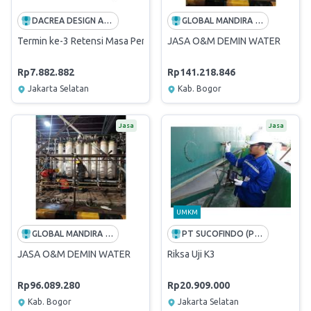
DACREA DESIGN AND ENGINEERING CONSULTANTS
GLOBAL MANDIRA SEMESTA
Termin ke-3 Retensi Masa Pemeliharaan 5 % Konsultan Pengawas Peke
JASA O&M DEMIN WATER
Rp7.882.882
Rp141.218.846
Jakarta Selatan
Kab. Bogor
Jasa
Jasa
UMKM
GLOBAL MANDIRA SEMESTA
PT SUCOFINDO (PERSERO)
JASA O&M DEMIN WATER
Riksa Uji K3
Rp96.089.280
Rp20.909.000
Kab. Bogor
Jakarta Selatan