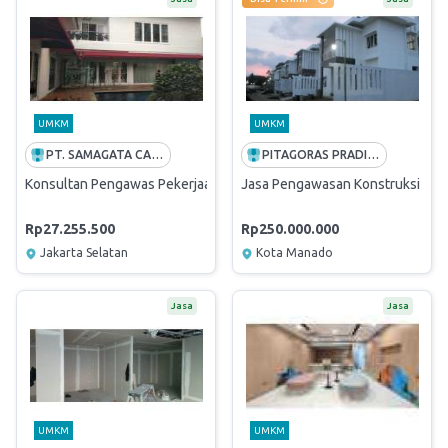
UMKM
UMKM
PT. SAMAGATA CASANOVA ARSITEK
PITAGORAS PRADIPA KONSULTAN
Konsultan Pengawas Pekerjaan Renovasi Jl. Aditiyawarman No. 14, J
Jasa Pengawasan Konstruksi Ba
Rp27.255.500
Rp250.000.000
Jakarta Selatan
Kota Manado
Jasa
Jasa
UMKM
UMKM