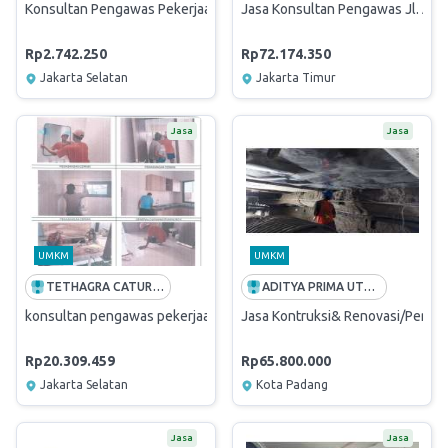
Konsultan Pengawas Pekerjaan Renovasi Griya Mandiri Cilandak Jl. Bu
Jasa Konsultan Pengawas Jl. Adi
Rp2.742.250
Rp72.174.350
Jakarta Selatan
Jakarta Timur
Jasa
Jasa
UMKM
UMKM
TETHAGRA CATUR MATRA
ADITYA PRIMA UTAMA
konsultan pengawas pekerjaan pembangunan rumdin Jl. Kartini sek
Jasa Kontruksi& Renovasi/Perbai
Rp20.309.459
Rp65.800.000
Jakarta Selatan
Kota Padang
Jasa
Jasa