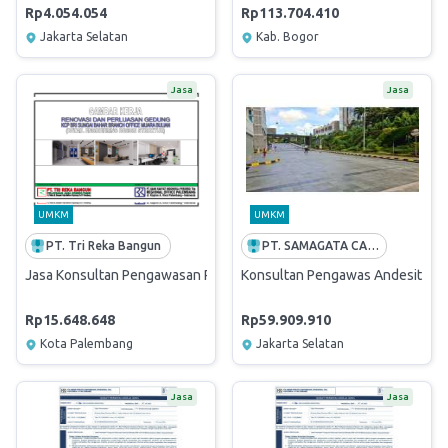
Rp4.054.054
Rp113.704.410
Jakarta Selatan
Kab. Bogor
Jasa
Jasa
UMKM
UMKM
PT. Tri Reka Bangun
PT. SAMAGATA CASANOVA ARSITEK
Jasa Konsultan Pengawasan Renovasi Gedung KCP BRI Sungai Bahar 
Konsultan Pengawas Andesit Akse
Rp15.648.648
Rp59.909.910
Kota Palembang
Jakarta Selatan
Jasa
Jasa