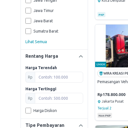
Jawa Tengah
Kota Denpasar
Jawa Timur
PKP
Jawa Barat
Sumatra Barat
Lihat Semua
Rentang Harga
UMKM
Harga Terendah
Rp
Pemasangan Vehi
Harga Tertinggi
Rp178.800.000
Rp
Jakarta Pusat
Terjual
2
Harga Diskon
Non PKP
Tipe Pembayaran