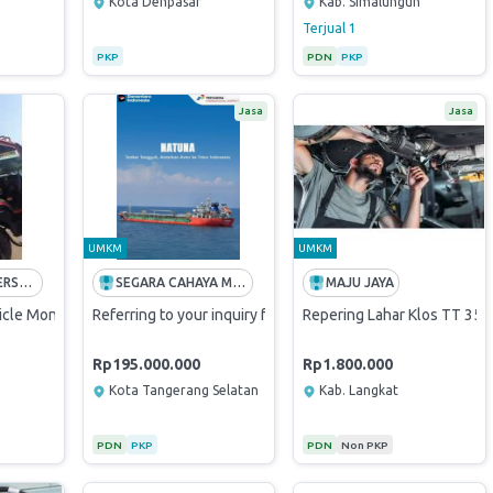
Kota Denpasar
Kab. Simalungun
Terjual
1
PKP
PDN
PKP
Jasa
Jasa
UMKM
UMKM
WIRA KREASI PERSADA
SEGARA CAHAYA MANDIRI
MAJU JAYA
cle Monitoring System
Referring to your inquiry for quotation Underwater Inspect
Repering Lahar Klos TT 350
Rp195.000.000
Rp1.800.000
Kota Tangerang Selatan
Kab. Langkat
PDN
PKP
PDN
Non PKP