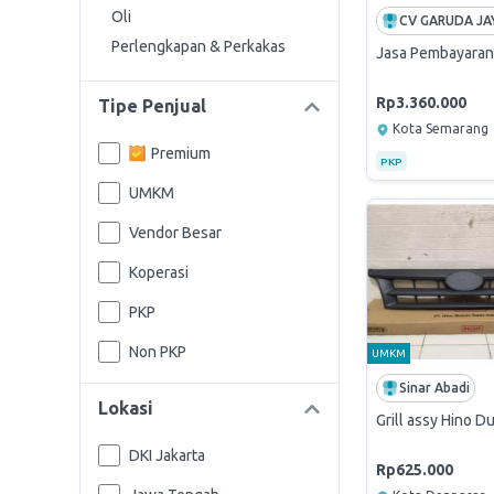
Oli
CV GARUDA JA
Perlengkapan & Perkakas
Jasa Pembayara
Rp3.360.000
Tipe Penjual
Kota Semarang
Premium
PKP
UMKM
Vendor Besar
Koperasi
PKP
Non PKP
UMKM
Sinar Abadi
Lokasi
Grill assy Hino D
DKI Jakarta
Rp625.000