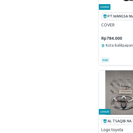
UMKM
COVER
Rp784.000
Kota Balikpapan
PKP
UMKM
AL TSAQIB NA
Logo toyota