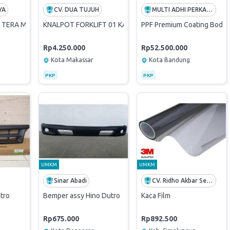
YA
CV. DUA TUJUH
MULTI ADHI PERKASA
n TERA MT @3 Truck
KNALPOT FORKLIFT 01 KAPASITAS 7 TON
PPF Premium Coating Body 
Rp4.250.000
Rp52.500.000
Kota Makassar
Kota Bandung
PKP
PKP
UMKM
UMKM
Sinar Abadi
CV. Ridho Akbar Sejahtera
utro
Bemper assy Hino Dutro
Kaca Film
Rp675.000
Rp892.500