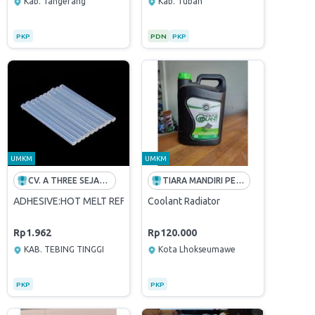
Kab. Tangerang
Kab. Tuban
PKP
PDN
PKP
UMKM
UMKM
CV. A THREE SEJAHTERA
TIARA MANDIRI PERKASA
ion with PIS NATUNA at Kalbut – Indonesia
ADHESIVE:HOT MELT REFILL;GLUE GUN;SMALL
Coolant Radiator
Rp1.962
Rp120.000
KAB. TEBING TINGGI
Kota Lhokseumawe
PKP
PKP