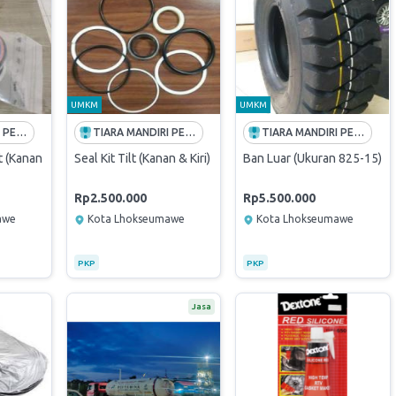
UMKM
UMKM
TIARA MANDIRI PERKASA
TIARA MANDIRI PERKASA
TIARA MANDIRI PERKASA
 (Kanan & Kiri)
Seal Kit Tilt (Kanan & Kiri)
Ban Luar (Ukuran 825-15)
Rp2.500.000
Rp5.500.000
awe
Kota Lhokseumawe
Kota Lhokseumawe
PKP
PKP
Jasa