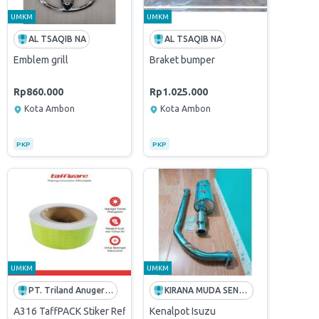
UMKM
UMKM
AL TSAQIB NA
AL TSAQIB NA
Kemasan 70 Gram; Merek Dextone
Emblem grill
Braket bumper
Rp860.000
Rp1.025.000
Kota Ambon
Kota Ambon
PKP
PKP
UMKM
UMKM
PT. Triland Anugerah Mandiri
KIRANA MUDA SENTOSA
sh Water Supply Kabil Batam
A316 TaffPACK Stiker Reflektor Mobil Pemantul Cahaya Warning Sign
Kenalpot Isuzu