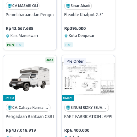
CV MASARI OLI
Sinar Abadi
Mobil
Pemeliharaan dan Pengecatan Refueller BLH09 di AFT Babullah
Flexible Knalpot 2.5"
Rp43.667.688
Rp395.000
Kab. Manokwari
Kota Denpasar
PDN
PKP
PKP
Jasa
Pre Order
UMKM
UMKM
CV. Cahaya Kurnia Mandiri
SINUBI RIZKY SEJAHTERA
Pengadaan Bantuan CSR Pemberian Unit Mobil Literasi Pintar Hilux R
PART FABRICATION : APPLICATION FO
Rp437.018.919
Rp6.400.000