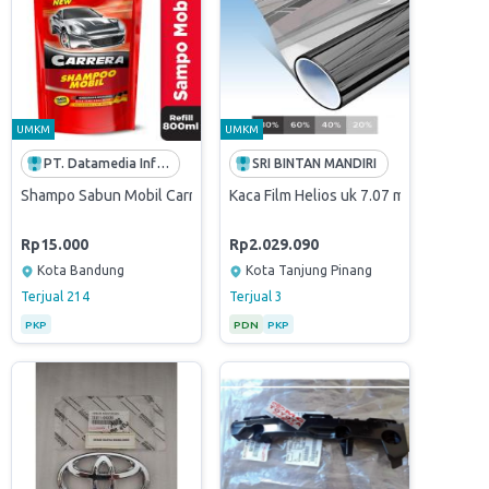
UMKM
UMKM
PT. Datamedia Infotama
SRI BINTAN MANDIRI
Shampo Sabun Mobil Carrera
Kaca Film Helios uk 7.07 m2
Rp15.000
Rp2.029.090
Kota Bandung
Kota Tanjung Pinang
Terjual
214
Terjual
3
PKP
PDN
PKP