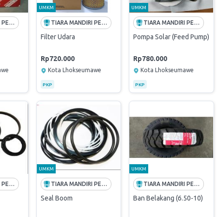
UMKM
UMKM
TIARA MANDIRI PERKASA
TIARA MANDIRI PERKASA
TIARA MANDIRI PERKASA
Filter Udara
Pompa Solar (Feed Pump)
Rp720.000
Rp780.000
awe
Kota Lhokseumawe
Kota Lhokseumawe
PKP
PKP
UMKM
UMKM
TIARA MANDIRI PERKASA
TIARA MANDIRI PERKASA
TIARA MANDIRI PERKASA
Seal Boom
Ban Belakang (6.50-10)