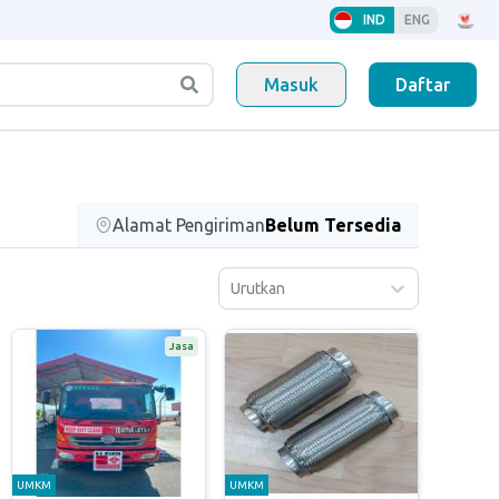
IND
ENG
Masuk
Daftar
Alamat Pengiriman
Belum Tersedia
Urutkan
Jasa
UMKM
UMKM