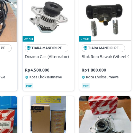
UMKM
UMKM
TIARA MANDIRI PERKASA
TIARA MANDIRI PERKASA
TIARA MANDIRI PERKASA
Dinamo Cas (Alternator)
Blok Rem Bawah (Wheel Cyl
Rp4.500.000
Rp1.800.000
awe
Kota Lhokseumawe
Kota Lhokseumawe
PKP
PKP