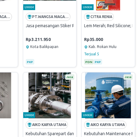
UMKM
UMKM
PT.WANGSA NIAGA SAKTI
PT.WANGSA NIAGA SAKTI
CITRA RENIA
Jasa pemasangan Stiker Refueller
Lem Merah; Red Silicone; 
Rp3.211.950
Rp35.000
Kota Balikpapan
Kab. Rokan Hulu
Terjual
5
PKP
PDN
PKP
Jasa
Jasa
UMKM
UMKM
AIKO KARYA UTAMA
AIKO KARYA UTAMA
Kebutuhan Sparepart dan Maintenance Pipeline
Kebutuhan Maintenance Fre