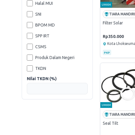
Halal MUI
UMKM
SNI
Filter Solar
BPOM MD
SPP IRT
Rp350.000
Kota Lhokseum
CSMS
PKP
Produk Dalam Negeri
TKDN
Nilai TKDN (%)
UMKM
Seal Tilt