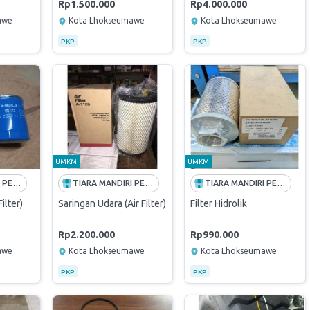
Rp1.500.000
Rp4.000.000
awe
Kota Lhokseumawe
Kota Lhokseumawe
PKP
PKP
UMKM
UMKM
TIARA MANDIRI PERKASA
TIARA MANDIRI PERKASA
TIARA MANDIRI PERKASA
Filter)
Saringan Udara (Air Filter)
Filter Hidrolik
Rp2.200.000
Rp990.000
awe
Kota Lhokseumawe
Kota Lhokseumawe
PKP
PKP