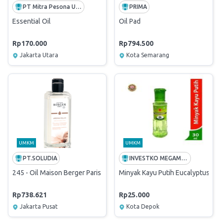
PT Mitra Pesona Utama
PRIMA
Essential Oil
Oil Pad
Rp170.000
Rp794.500
Jakarta Utara
Kota Semarang
UMKM
UMKM
PT.SOLUDIA
INVESTKO MEGAMART | SUPPLIER TERBAIK PADI UMKM
245 - Oil Maison Berger Paris Aroma Relax 1 Ltr
Minyak Kayu Putih Eucalyptus Cap
Rp738.621
Rp25.000
Jakarta Pusat
Kota Depok