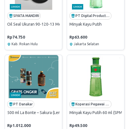
UMKM
UMKM
SIYATA MANDIRI
PT Digital Production Kreasi
Oil Seal Ukuran 90-120-13 Merek Corteco
Minyak Kayu Putih
Rp74.750
Rp63.600
Kab. Rokan Hulu
Jakarta Selatan
UMKM
PT Danakar
Koperasi Pegawai Pelabuhan Indonesia
500 ml La Bonte – Sakura (Lemongrass) Diffuser Machine Aromathe
Minyak Kayu Putih 60 ml (SPMTJ
Rp1.012.000
Rp49.500