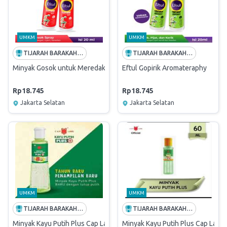
UMKM
UMKM
TIJARAH BARAKAH MULIA
TIJARAH BARAKAH MULIA
Minyak Gosok untuk Meredakan Pegal dan Nyeri Otot - EFTUL HOT
Eftul Gopirik Aromateraphy
Rp18.745
Rp18.745
Jakarta Selatan
Jakarta Selatan
UMKM
UMKM
TIJARAH BARAKAH MULIA
TIJARAH BARAKAH MULIA
Minyak Kayu Putih Plus Cap Lang 120 ML
Minyak Kayu Putih Plus Cap Lang