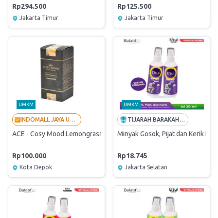
Rp294.500
Rp125.500
Jakarta Timur
Jakarta Timur
UMKM
UMKM
INDOMALL JAYA UTAMA - LANGGANAN BUMN
TIJARAH BARAKAH MULIA
ACE - Cosy Mood Lemongrass Life Scent Essential Oil 10 Ml (Origina
Minyak Gosok, Pijat dan Kerik Eftu
Rp100.000
Rp18.745
Kota Depok
Jakarta Selatan