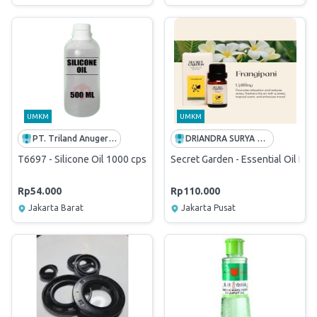
UMKM
UMKM
PT. Triland Anugerah Mandiri
DRIANDRA SURYA PERKASA
T6697 - Silicone Oil 1000 cps / treadmill 500 mL - Spesifikasi
Secret Garden - Essential Oil Dif
Rp54.000
Rp110.000
Jakarta Barat
Jakarta Pusat